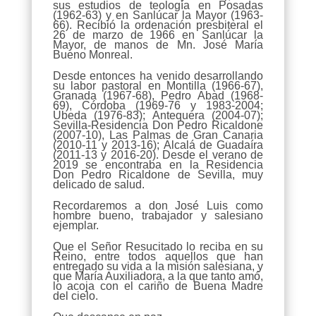
sus estudios de teología en Posadas
(1962-63) y en Sanlúcar la Mayor (1963-
66). Recibió la ordenación presbiteral el
26 de marzo de 1966 en Sanlúcar la
Mayor, de manos de Mn. José María
Bueno Monreal.
Desde entonces ha venido desarrollando
su labor pastoral en Montilla (1966-67),
Granada (1967-68), Pedro Abad (1968-
69), Córdoba (1969-76 y 1983-2004;
Úbeda (1976-83); Antequera (2004-07);
Sevilla-Residencia Don Pedro Ricaldone
(2007-10), Las Palmas de Gran Canaria
(2010-11 y 2013-16); Alcalá de Guadaíra
(2011-13 y 2016-20). Desde el verano de
2019 se encontraba en la Residencia
Don Pedro Ricaldone de Sevilla, muy
delicado de salud.
Recordaremos a don José Luis como
hombre bueno, trabajador y salesiano
ejemplar.
Que el Señor Resucitado lo reciba en su
Reino, entre todos aquellos que han
entregado su vida a la misión salesiana, y
que María Auxiliadora, a la que tanto amó,
lo acoja con el cariño de Buena Madre
del cielo.