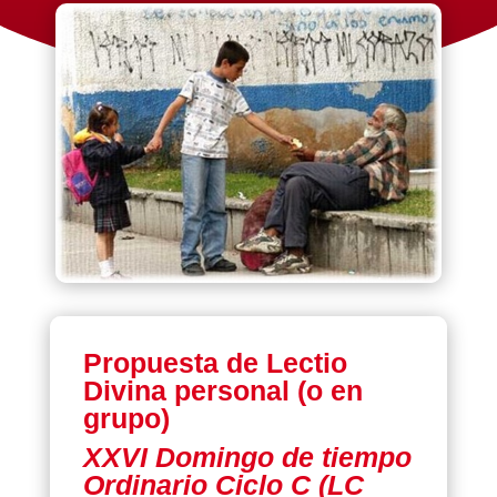
Propuesta de Lectio
Divina personal (o en
grupo)
XXVI Domingo de tiempo
Ordinario Ciclo C (LC