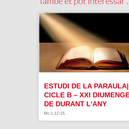
També et pot interessar
ESTUDI DE LA PARAULA|
CICLE B – XXI DIUMENG
DE DURANT L’ANY
Mc 1,12-15