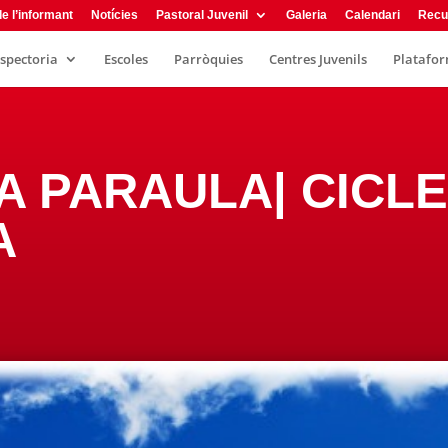
e l’informant
Notícies
Pastoral Juvenil
Galeria
Calendari
Recu
nspectoria
Escoles
Parròquies
Centres Juvenils
Plataform
A PARAULA| CICLE
A