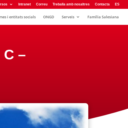
rsos
Intranet
Correu
Treballa amb nosaltres
Contacta
ES
es i entitats socials
ONGD
Serveis
Família Salesiana
 C –