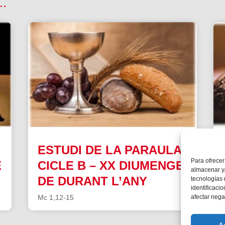
 …
ESTUDI DE LA PARAULA|
Para ofrecer
E
CICLE B – XX DIUMENGE
almacenar y/
DE DURANT L’ANY
tecnologías
identificaci
Mc 1,12-15
afectar nega