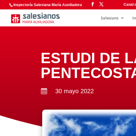
Canal d
Inspectoría Salesiana María Auxiliadora
Salesians
I
ESTUDI DE L
PENTECOST
30 mayo 2022
