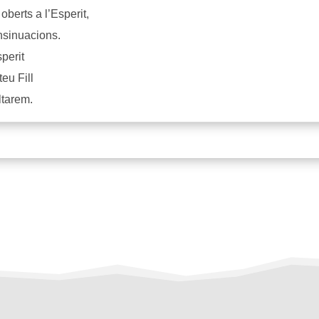
berts a l’Esperit,
nsinuacions.
perit
eu Fill
ltarem.