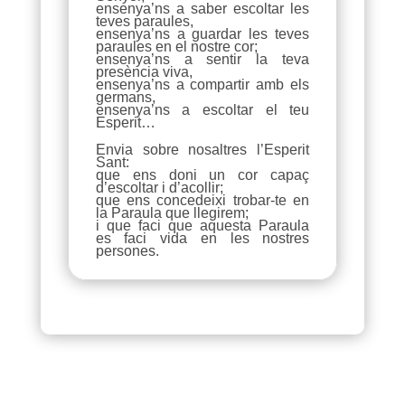
ensenya’ns a saber escoltar les
teves paraules,
ensenya’ns a guardar les teves
paraules en el nostre cor;
ensenya’ns a sentir la teva
presència viva,
ensenya’ns a compartir amb els
germans,
ensenya’ns a escoltar el teu
Esperit…
Envia sobre nosaltres l’Esperit
Sant:
que ens doni un cor capaç
d’escoltar i d’acollir;
que ens concedeixi trobar-te en
la Paraula que llegirem;
i que faci que aquesta Paraula
es faci vida en les nostres
persones.