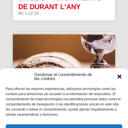
DE DURANT L’ANY
Mc 1,12-15
Gestionar el consentimiento de
las cookies
Para ofrecer las mejores experiencias, utilizamos tecnologías como las
cookies para almacenar y/o acceder a la información del dispositivo. El
consentimiento de estas tecnologías nos permitirá procesar datos como el
ESTUDI DE LA PARAULA|
comportamiento de navegación o las identificaciones únicas en este sitio.
No consentir o retirar el consentimiento, puede afectar negativamente a
CICLE B – XIX DIUMENGE
ciertas características y funciones.
DE DURANT L’ANY