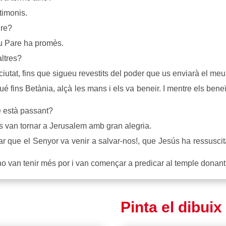
timonis.
ure?
u Pare ha promès.
ltres?
iutat, fins que sigueu revestits del poder que us enviarà el meu
 fins Betània, alçà les mans i els va beneir. I mentre els beneï
 està passant?
es van tornar a Jerusalem amb gran alegria.
 que el Senyor va venir a salvar-nos!, que Jesús ha ressuscita
 no van tenir més por i van començar a predicar al temple donan
Pinta el dibuix