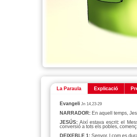
La Paraula
Explicació
Pr
Evangeli
Jn 14,23-29
NARRADOR:
En aquell temps, Jes
JESÚS:
Així estava escrit: el Mess
conversió a tots els pobles, comen
DEIXEBLE 1:
Senyor, I com es dur