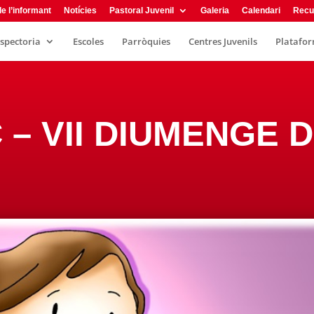
e l’informant
Notícies
Pastoral Juvenil
Galeria
Calendari
Recu
nspectoria
Escoles
Parròquies
Centres Juvenils
Plataform
 C – VII DIUMENGE