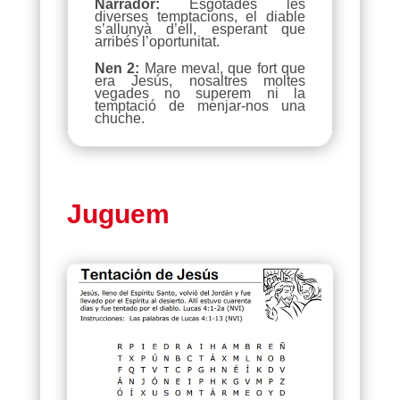
Narrador:
Esgotades les
diverses temptacions, el diable
s’allunyà d’ell, esperant que
arribés l’oportunitat.
Nen 2:
Mare meva!, que fort que
era Jesús, nosaltres moltes
vegades no superem ni la
temptació de menjar-nos una
chuche.
Juguem