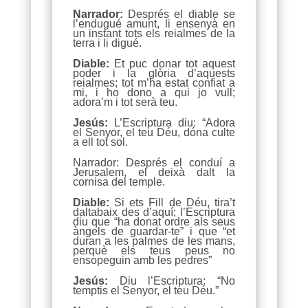
Narrador:
Després el diable se
l’endugué amunt, li ensenyà en
un instant tots els reialmes de la
terra i li digué.
Diable:
Et puc donar tot aquest
poder i la glòria d’aquests
reialmes; tot m’ha estat confiat a
mi, i ho dono a qui jo vull;
adora’m i tot serà teu.
Jesús:
L’Escriptura diu: “Adora
el Senyor, el teu Déu, dóna culte
a ell tot sol.
Narrador: Després el conduí a
Jerusalem, el deixà dalt la
cornisa del temple.
Diable:
Si ets Fill de Déu, tira’t
daltabaix des d’aquí; l’Escriptura
diu que “ha donat ordre als seus
àngels de guardar-te” i que “et
duran a les palmes de les mans,
perquè els teus peus no
ensopeguin amb les pedres”
Jesús:
Diu l’Escriptura: “No
temptis el Senyor, el teu Déu.”