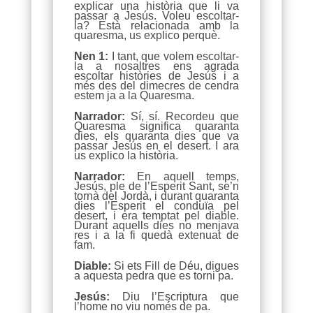
explicar una història que li va
passar a Jesús. Voleu escoltar-
la? Està relacionada amb la
quaresma, us explico perquè.
Nen 1:
I tant, que volem escoltar-
la a nosaltres ens agrada
escoltar històries de Jesús i a
més des del dimecres de cendra
estem ja a la Quaresma.
Narrador:
Sí, sí. Recordeu que
Quaresma significa quaranta
dies, els quaranta dies que va
passar Jesús en el desert. I ara
us explico la història.
Narrador:
En aquell temps,
Jesús, ple de l’Esperit Sant, se’n
tornà del Jordà, i durant quaranta
dies l’Esperit el conduïa pel
desert, i era temptat pel diable.
Durant aquells dies no menjava
res i a la fi quedà extenuat de
fam.
Diable:
Si ets Fill de Déu, digues
a aquesta pedra que es torni pa.
Jesús:
Diu l’Escriptura que
l’home no viu només de pa.