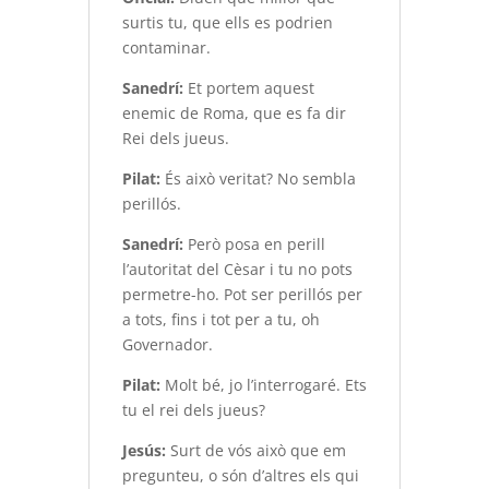
surtis tu, que ells es podrien
contaminar.
Sanedrí:
Et portem aquest
enemic de Roma, que es fa dir
Rei dels jueus.
Pilat:
És això veritat? No sembla
perillós.
Sanedrí:
Però posa en perill
l’autoritat del Cèsar i tu no pots
permetre-ho. Pot ser perillós per
a tots, fins i tot per a tu, oh
Governador.
Pilat:
Molt bé, jo l’interrogaré. Ets
tu el rei dels jueus?
Jesús:
Surt de vós això que em
pregunteu, o són d’altres els qui