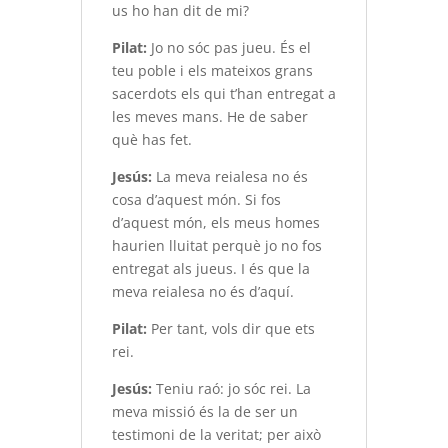
us ho han dit de mi?
Pilat:
Jo no sóc pas jueu. És el
teu poble i els mateixos grans
sacerdots els qui t’han entregat a
les meves mans. He de saber
què has fet.
Jesús:
La meva reialesa no és
cosa d’aquest món. Si fos
d’aquest món, els meus homes
haurien lluitat perquè jo no fos
entregat als jueus. I és que la
meva reialesa no és d’aquí.
Pilat:
Per tant, vols dir que ets
rei.
Jesús:
Teniu raó: jo sóc rei. La
meva missió és la de ser un
testimoni de la veritat; per això