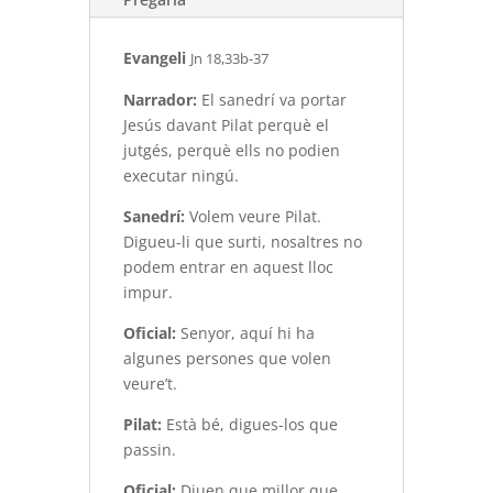
Evangeli
Jn 18,33b-37
Narrador:
El sanedrí va portar
Jesús davant Pilat perquè el
jutgés, perquè ells no podien
executar ningú.
Sanedrí:
Volem veure Pilat.
Digueu-li que surti, nosaltres no
podem entrar en aquest lloc
impur.
Oficial:
Senyor, aquí hi ha
algunes persones que volen
veure’t.
Pilat:
Està bé, digues-los que
passin.
Oficial:
Diuen que millor que