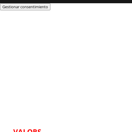
Gestionar consentimiento
EPI | CICLE B – XXXIV
DIUMENGE DE
DURANT L’ANY
IDENTITAT DE LAS ESCOLES SALESIANAS
VALORS