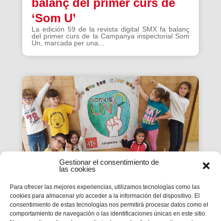
balanç del primer curs de
‘Som U’
La edición 59 de la revista digital SMX fa balanç
del primer curs de la Campanya inspectorial Som
Un, marcada per una...
Gestionar el consentimiento de
las cookies
Para ofrecer las mejores experiencias, utilizamos tecnologías como las
cookies para almacenar y/o acceder a la información del dispositivo. El
La Revista SMX 59 hace
consentimiento de estas tecnologías nos permitirá procesar datos como el
comportamiento de navegación o las identificaciones únicas en este sitio.
balance del primer curso de