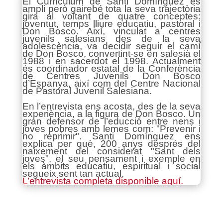
El Currículum de Santi Domínguez és
ampli però gairebé tota la seva trajectòria
gira al voltant de quatre conceptes:
joventut, temps lliure educatiu, pastoral i
Don Bosco. Així, vinculat a centres
juvenils salesians des de la seva
adolescència, va decidir seguir el camí
de Don Bosco, convertint-se en salesià el
1988 i en sacerdot el 1998. Actualment
és coordinador estatal de la Conferència
de Centres Juvenils Don Bosco
d’Espanya, així com del Centre Nacional
de Pastoral Juvenil Salesiana.
En l’entrevista ens acosta, des de la seva
experiència, a la figura de Don Bosco. Un
gran defensor de l’educció entre nens i
joves pobres amb lemes com: "Prevenir i
no reprimir". Santi Domínguez ens
explica per què, 200 anys després del
naixement del considerat "Sant dels
joves", el seu pensament i exemple en
els àmbits educatiu, espiritual i social
segueix sent tan actual.
L’entrevista completa disponible aquí.