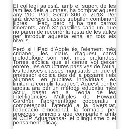
El col·legi salesià, amb el suport de les
famílies dels alumnes, ha comprat aquest
any 200 iPad. Seran 800 el 2018. Per
ara, diverses classes treballen combinant
llibres i iPad, però hi ha tres carros
itinerants, amb 32 pastilles cada un, que
no paren de recórrer la resta de les aules
per introduir aquesta eina en tots els
nivells.
Però si l’iPad d’Apple és l’element més
cridaner, les claus d’aquest canvi
metodològic són molt més profundes.
Torres explica que el centre vol deixar
enrere "les estructures passives de l’aula,
les tedioses classes magistrals en què el
professor explica des de la pissarra i els
alumnes, en pupitres individuals, es
limiten a complir tasques". Aquest centre
aposta ara per un mètode educatiu més
actiu, basat en la Teoria de les
Intel·ligències Múltiples de Howard
Gardner, l’aprenentatge cooperatiu i
competencial, l’atenció a la diversitat,
l’educació emocional, la formació per
projectes -principis que comparteix amb
el CEIP Aguamansa-, el bilingüisme o el
pensament eficaç.