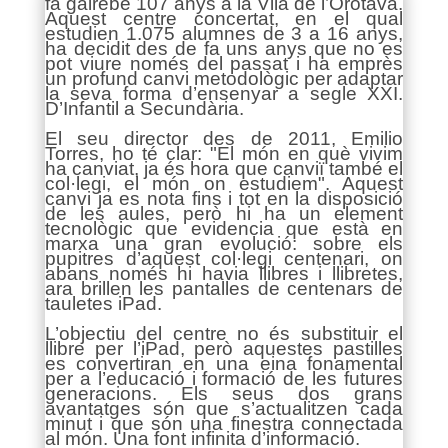
fa gairebé 107 anys a la Vila de l’Orotava.
Aquest centre concertat, en el qual
estudien 1.075 alumnes de 3 a 16 anys,
ha decidit des de fa uns anys que no es
pot viure només del passat i ha emprès
un profund canvi metodològic per adaptar
la seva forma d’ensenyar a segle XXI.
D’Infantil a Secundària.
El seu director des de 2011, Emilio
Torres, ho té clar: "El món en què vivim
ha canviat, ja és hora que canviï també el
col·legi, el món on estudiem". Aquest
canvi ja es nota fins i tot en la disposició
de les aules, però hi ha un element
tecnològic que evidencia que està en
marxa una gran evolució: sobre els
pupitres d’aquest col·legi centenari, on
abans només hi havia llibres i llibretes,
ara brillen les pantalles de centenars de
tauletes iPad.
L’objectiu del centre no és substituir el
llibre per l’iPad, però aquestes pastilles
es convertiran en una eina fonamental
per a l’educació i formació de les futures
generacions. Els seus dos grans
avantatges són que s’actualitzen cada
minut i que són una finestra connectada
al món. Una font infinita d’informació.