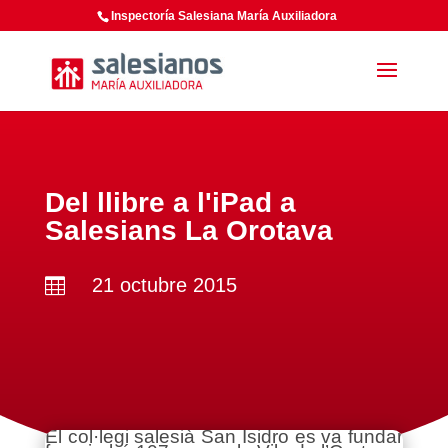
Inspectoría Salesiana María Auxiliadora
Del llibre a l'iPad a
Salesians La Orotava
21 octubre 2015

El col·legi salesià San Isidro es va fundar