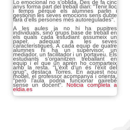
Lo emocional no s’oblida. Des de fa cinc
anys forma part del treball diari: "Tenir lloc
i temps perquè els alumnes parlin i
gestionin les seves emocions sens dubte
farà d’ells persones més autoregulades".
A les aules ja no hi ha pupitres
individuals, sinó grups base de treball en
els quals cada estudiant assumeix un
paper, adequat a les seves
característiques. A cada equip de quatre
alumnes hi ha un supervisor, un
mediador, un facilitador i un portaveu. Els
estudiants s’organitzen treballant en
equip i el que un aprèn ho comparteix
amb la resta. "L’èxit d’un és l’èxit del
grup", destaca Torres. En aquest nou
model, el professor acompanya i orienta,
"però l’aula podria funcionar gairebé
sense un docent".
Noticia completa a
eldia.es