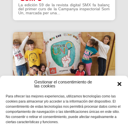
La edición 59 de la revista digital SMX fa balanç
del primer curs de la Campanya inspectorial Som
Un, marcada per una...
Gestionar el consentimiento de
las cookies
Para ofrecer las mejores experiencias, utilizamos tecnologías como las
cookies para almacenar y/o acceder a la información del dispositivo. El
La Revista SMX 59 hace
consentimiento de estas tecnologías nos permitirá procesar datos como el
comportamiento de navegación o las identificaciones únicas en este sitio.
balance del primer curso de
No consentir o retirar el consentimiento, puede afectar negativamente a
'Somos Uno'
ciertas características y funciones.