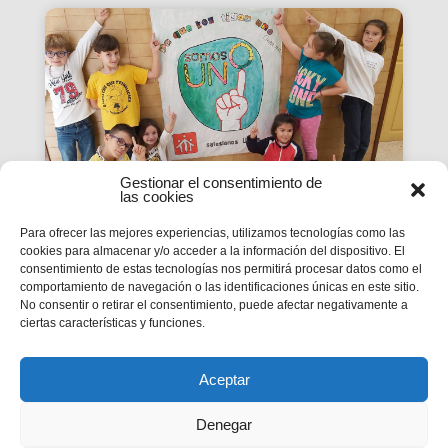
Gestionar el consentimiento de
las cookies
Para ofrecer las mejores experiencias, utilizamos tecnologías como las
cookies para almacenar y/o acceder a la información del dispositivo. El
La Revista SMX 59 hace
consentimiento de estas tecnologías nos permitirá procesar datos como el
comportamiento de navegación o las identificaciones únicas en este sitio.
balance del primer curso de
No consentir o retirar el consentimiento, puede afectar negativamente a
'Somos Uno'
ciertas características y funciones.
La edición 59 de la revista digital SMX hace
balance del primer curso de la Campaña
inspectorial Somos Uno, marcada...
Aceptar
Denegar