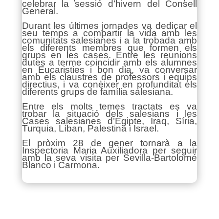
celebrar la sessió d’hivern del Consell
General.
Durant les últimes jornades va dedicar el
seu temps a compartir la vida amb les
comunitats salesianes i a la trobada amb
els diferents membres que formen els
grups en les cases. Entre les reunions
dutes a terme coincidir amb els alumnes
en Eucaristies i bon dia, va conversar
amb els claustres de professors i equips
directius, i va conèixer en profunditat els
diferents grups de família salesiana.
Entre els molts temes tractats es va
trobar la situació dels salesians i les
Cases salesianes d’Egipte, Iraq, Síria,
Turquia, Líban, Palestina i Israel.
El pròxim 28 de gener tornarà a la
Inspectoria Maria Auxiliadora per seguir
amb la seva visita per Sevilla-Bartolomé
Blanco i Carmona.