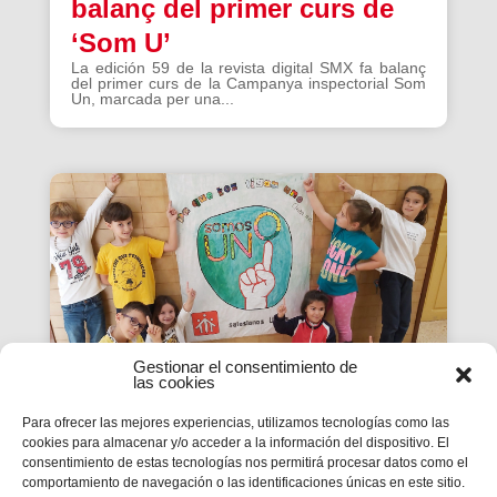
balanç del primer curs de
‘Som U’
La edición 59 de la revista digital SMX fa balanç
del primer curs de la Campanya inspectorial Som
Un, marcada per una...
Gestionar el consentimiento de
las cookies
Para ofrecer las mejores experiencias, utilizamos tecnologías como las
cookies para almacenar y/o acceder a la información del dispositivo. El
La Revista SMX 59 hace
consentimiento de estas tecnologías nos permitirá procesar datos como el
comportamiento de navegación o las identificaciones únicas en este sitio.
balance del primer curso de