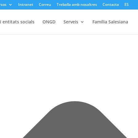
rsos
Intranet
Correu
Treballa amb nosaltres
Contacta
ES
 entitats socials
ONGD
Serveis
Família Salesiana