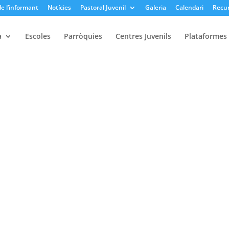
e l’informant
Notícies
Pastoral Juvenil
Galeria
Calendari
Recu
a
Escoles
Parròquies
Centres Juvenils
Plataformes i