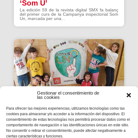
‘Som U’
La edición 59 de la revista digital SMX fa balanç
del primer curs de la Campanya inspectorial Som
Un, marcada per una...
Gestionar el consentimiento de
las cookies
Para ofrecer las mejores experiencias, utilizamos tecnologías como las
cookies para almacenar y/o acceder a la información del dispositivo. El
La Revista SMX 59 hace
consentimiento de estas tecnologías nos permitirá procesar datos como el
comportamiento de navegación o las identificaciones únicas en este sitio.
balance del primer curso de
No consentir o retirar el consentimiento, puede afectar negativamente a
'Somos Uno'
ciertas características y funciones.