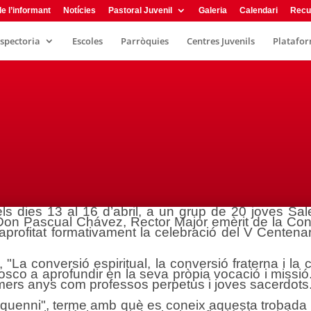
e l’informant
Notícies
Pastoral Juvenil
Galeria
Calendari
Recu
nspectoria
Escoles
Parròquies
Centres Juvenils
Plataform
els dies 13 al 16 d’abril, a un grup de 20 joves Sa
Don Pascual Chávez, Rector Major emèrit de la Con
a aprofitat formativament la celebració del V Cente
l, "La conversió espiritual, la conversió fraterna i la
sco a aprofundir en la seva pròpia vocació i missió. 
rimers anys com professos perpetus i joves sacerdots
inquenni", terme amb què es coneix aquesta trobada 