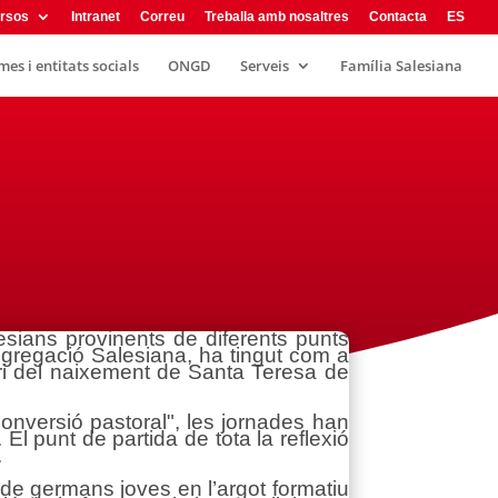
rsos
Intranet
Correu
Treballa amb nosaltres
Contacta
ES
es i entitats socials
ONGD
Serveis
Família Salesiana
lesians provinents de diferents punts
gregació Salesiana, ha tingut com a
nari del naixement de Santa Teresa de
 conversió pastoral", les jornades han
El punt de partida de tota la reflexió
.
de germans joves en l’argot formatiu