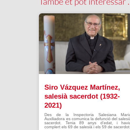
També et pot interessar
Siro Vázquez Martínez,
salesià sacerdot (1932-
2021)
Des de la Inspectoria Salesiana Mari
Auxiliadora es comunica la defunció del salesi
sacerdot. Tenia 89 anys d’edat, i havi
complert els 69 de salesià i els 59 de sacerdot