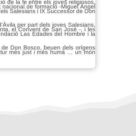
ó de la fe entre els joves religiosos,
t nacional de formació -Miguel Ángel
dels Salesians i IX Successor de Don
’Àvila per part dels joves Salesians,
anta, el Convent de San José -, i les
Fundació Las Edades del Hombre i la
nt de Don Bosco, beuen dels orígens
n futur més just i més humà … un món