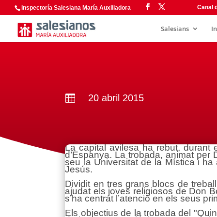
Canal d
Inspectoría Salesiana María Auxiliadora
Salesians
I
20 abril 2015

La capital avilesa ha rebut, durant 
d’Espanya. La trobada, animat per 
seu la Universitat de la Mística i h
Jesús.
Dividit en tres grans blocs de trebal
ajudat els joves religiosos de Don Bo
s’ha centrat l’atenció en els seus p
Els objectius de la trobada del "Qu