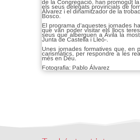
de la Congregació, han promogut la co
els seus delegats provincials de fo
Álvarez i el dinamitzador de la tro
Bosco.
El programa d’aquestes jornades ha p
que van poder visitar els llocs tere
seus que alberguen a Àvila la most
Junta de Castella i Lleó-.
Unes jornades formatives que, en p
carismàtics, per respondre a les re
més en Déu.
Fotografia: Pablo Álvarez