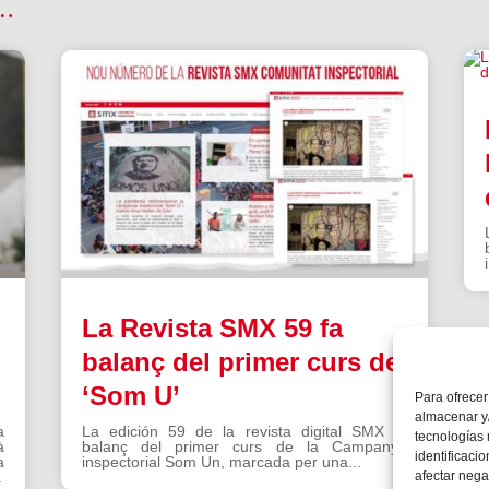
 …
La Revista SMX 59 fa
balanç del primer curs de
‘Som U’
Para ofrecer
almacenar y/
a
La edición 59 de la revista digital SMX fa
tecnologías
à
balanç del primer curs de la Campanya
identificaci
a
inspectorial Som Un, marcada per una...
afectar nega
.