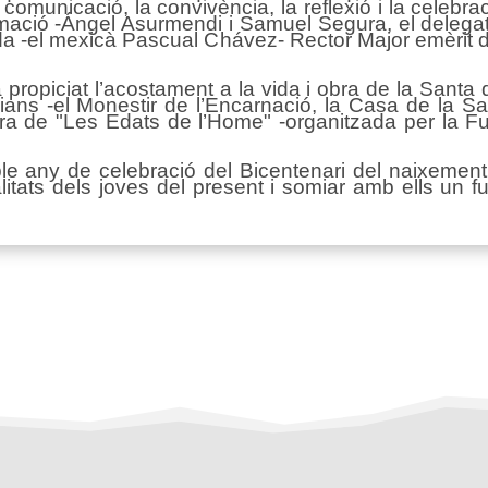
municació, la convivència, la reflexió i la celebraci
rmació -Ángel Asurmendi i Samuel Segura, el delega
bada -el mexicà Pascual Chávez- Rector Major emèrit 
ropiciat l’acostament a la vida i obra de la Santa d
sians -el Monestir de l’Encarnació, la Casa de la S
ra de "Les Edats de l’Home" -organitzada per la 
le any de celebració del Bicentenari del naixeme
alitats dels joves del present i somiar amb ells u