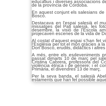
educatius i diverses associacions d
de la província de Córdoba.
En aquest conjunt els salesians de
Bosco.
Destacava en l’espai salesià el mur
missatges del Pati salesià, les f
desembre, la visió de l’Escola am
projecaven escenes de la vida de D
Al costat d’aquest espai s’han fet vi
l’Església per tot el món gràcies a 
Don Bosco, erudits, didàctics i altre
A més, entre els esdeveniments pro
passat dimarts 10 de març pel sale
Cristina Cabrera, professora del Co
violència ètnica i de gènere; i el c
Primària, el divendres 13 de març.
Per la seva banda, el salesià Abel
estaments que han fet possible aqu