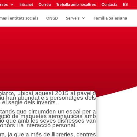
rsos
Intranet
Correu
Treballa amb nosaltres
Contacta
ES
es i entitats socials
ONGD
Serveis
Família Salesiana
, ubicat aquest 2015 al pavelló
blanco
motiu han abundat els personatges dels
 el segle dels invents.
stands que circumden un espai per a
coració de maquetes aeronauticas amb
ció que amb les seves disfresses van
nors i la interacció personal.
a, ja que a més de llibreries, centres