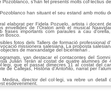
e Pozoblanco, s’han fet presents molts col·lectius d
 Pozoblanco han situant el seu estand amb motiu d
al elaborat per Fidela Pozuelo, artista i docent de
otos envellides de l’Oratori amb el musical Naavi
b frases importants com paraules a cau d’orella,
on Bosco.
sibles fotos dels Tallers de formació professional d’a
la vocació missionera salesiana. La proposta salesia
s objectes de marxandatge del bicentenari .
gramats, van destacar el contacontes del Somni d
sià Julián Terán al costat de quatre alumnes de 4t
l·legi, que el passat dimecres 11 al costat del ca
onte de Callejas, Història d’Antoñito, narrat per l’
 Medina, director del col·legi, va rebre un detall 
est esdeveniment.