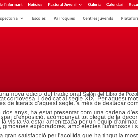
e l’informant
Notícies
Pastoral Juvenil
Galeria
Calendari
Recu
nspectoria
Escoles
Parròquies
Centres Juvenils
Plataform
una nova edició del tradicional
Salón del Libro de Pozo
litat cordovesa, i dedicat al segle XIX. Per aquest 
es de literats d’aquest segle, a més de destacar com
 dos anys, ha estat presentat com una cadena d’e
 espai d’exposició, acompanyat tot plegat de la de
, la visita va estar amenitzada per un equip d’anima
s, gimcanes exploradores, amb efectes lluminosos i so
 gran satisfacció per l’acollida que ha tingut la mostr