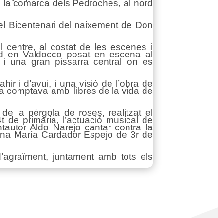
e la comarca dels Pedroches, al nord
el Bicentenari del naixement de Don
l centre, al costat de les escenes i
dad en Valdocco posat en escena al
 i una gran pissarra central on es
hir i d’avui, i una visió de l’obra de
na comptava amb llibres de la vida de
e la pèrgola de roses, realitzat el
 de primària, l’actuació musical de
ntautor Aldo Narejo cantar contra la
alumna María Cardador Espejo de 3r de
d’agraïment, juntament amb tots els