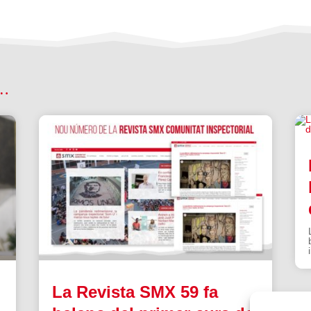
 …
La Revista SMX 59 fa