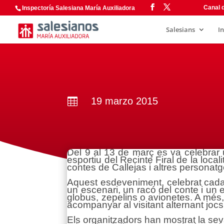
Canal d
Inspectoría Salesiana María Auxiliadora
Salesians
I
19 marzo 2015

Del 9 al 13 de març es va celebrar 
esportiu del Recinte Firal de la loca
contes de Callejas i altres personatg
Aquest esdeveniment, celebrat cada
un escenari, un racó del conte i un
globus, zepelins o avionetes. A més
acompanyar al visitant alternant joc
Els organitzadors han mostrat la seva