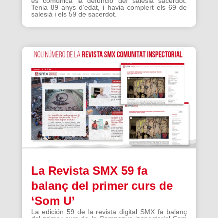
es comunica la defunció del salesià sacerdot.
Tenia 89 anys d’edat, i havia complert els 69 de
salesià i els 59 de sacerdot.
La Revista SMX 59 fa
balanç del primer curs de
‘Som U’
La edición 59 de la revista digital SMX fa balanç