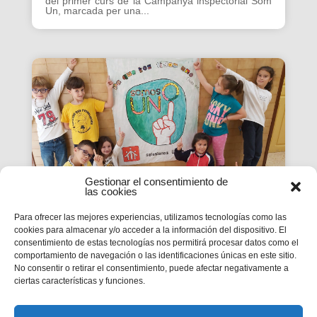
del primer curs de la Campanya inspectorial Som
Un, marcada per una...
Gestionar el consentimiento de
las cookies
Para ofrecer las mejores experiencias, utilizamos tecnologías como las
cookies para almacenar y/o acceder a la información del dispositivo. El
La Revista SMX 59 hace
consentimiento de estas tecnologías nos permitirá procesar datos como el
comportamiento de navegación o las identificaciones únicas en este sitio.
balance del primer curso de
No consentir o retirar el consentimiento, puede afectar negativamente a
'Somos Uno'
ciertas características y funciones.
La edición 59 de la revista digital SMX hace
balance del primer curso de la Campaña