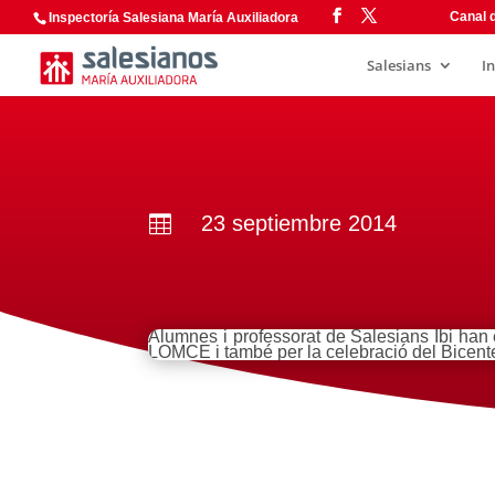
Canal d
Inspectoría Salesiana María Auxiliadora
Salesians
I
23 septiembre 2014

Alumnes i professorat de Salesians Ibi han
LOMCE i també per la celebració del Bicent