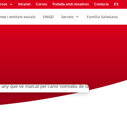
rsos
Intranet
Correu
Treballa amb nosaltres
Contacta
ES
es i entitats socials
ONGD
Serveis
Família Salesiana
 any que ve marcat pel canvi normatiu de la