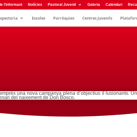
e l’informant
Notícies
Pastoral Juvenil
Galeria
Calendari
Recu
nspectoria
Escoles
Parròquies
Centres Juvenils
Plataform
 emprès una nova campanya plena d’objectius il·lusionants. Un
enari del naixement de Don Bosco.