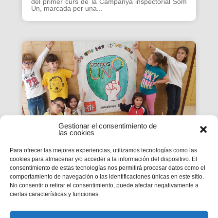
del primer curs de la Campanya inspectorial Som
Un, marcada per una...
Gestionar el consentimiento de
las cookies
Para ofrecer las mejores experiencias, utilizamos tecnologías como las
cookies para almacenar y/o acceder a la información del dispositivo. El
La Revista SMX 59 hace
consentimiento de estas tecnologías nos permitirá procesar datos como el
comportamiento de navegación o las identificaciones únicas en este sitio.
balance del primer curso de
No consentir o retirar el consentimiento, puede afectar negativamente a
'Somos Uno'
ciertas características y funciones.
La edición 59 de la revista digital SMX hace
balance del primer curso de la Campaña