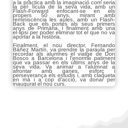
a la pràctica amb la imaginació com seria
la pel· lícula de la seva vida, amb un
Flash-Forward enfocant-se en els
propers 50 anys, mirant amb
reminiscència les aules, amb un Flash-
Back que els portés als seus primers
anys de Primària, i finalment amb una
el·lipsi per poder eliminar tot el que no va
aportar a la història.
Finalment, el nou director, Fernando
Báñez Martín, va prendre la paraula per
recordar als alumnes el viatge de Don
Bosco a Barcelona i l’enorme patiment
que va passar en els últims anys de la
seva vida. Va animar a l’alumnat a
afrontar amb ganes, esforç i
perseverança els estudis i, amb claqueta
en mà i a cop d’acció, va donar per
inaugurat el nou curs.