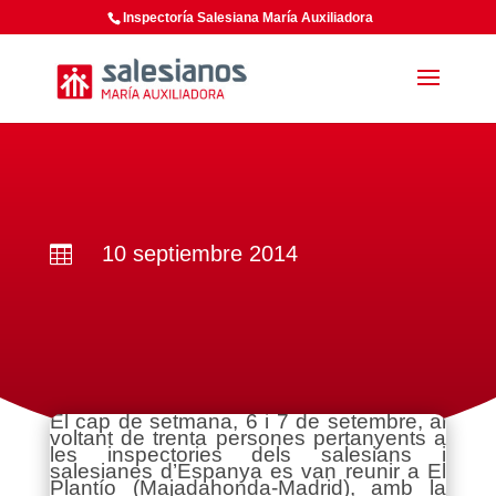
Inspectoría Salesiana María Auxiliadora
10 septiembre 2014

El cap de setmana, 6 i 7 de setembre, al
voltant de trenta persones pertanyents a
les inspectories dels salesians i
salesianes d’Espanya es van reunir a El
Plantío (Majadahonda-Madrid), amb la