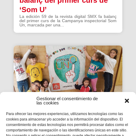
balanç del primer curs de
‘Som U’
La edición 59 de la revista digital SMX fa balanç
del primer curs de la Campanya inspectorial Som
Un, marcada per una...
Gestionar el consentimiento de
las cookies
Para ofrecer las mejores experiencias, utilizamos tecnologías como las
cookies para almacenar y/o acceder a la información del dispositivo. El
La Revista SMX 59 hace
consentimiento de estas tecnologías nos permitirá procesar datos como el
balance del primer curso de
comportamiento de navegación o las identificaciones únicas en este sitio.
No consentir o retirar el consentimiento, puede afectar negativamente a