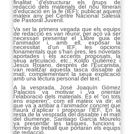
finalitat d’estructurar els grups de
redacció dels materials del nou Itinerari
d’educació en la fe (IEF); publicat aquest
mateix any pel Centre Nacional Salesià
de Pastoral Juvenil.
Va ser la primera vegada que els equips
de redacció es van reunir, per açò va ser
necessari presentar el Llibre guia de
l’animador i, amb ell, exposar la
necessitat d’un IEF, les opcions
fonamentals que s’han pres, les novetats
aportades i els accents proposats, la
seua articulació, etc.; Koldo Gutiérrez i
Jesús Rojano, després de l’Eucaristia,
van realitzar aquesta tasca dissabte al
matí, complementant la seua explicació
amb una lectura personal del text.
A la vesprada, José Joaquín Gómez
Palacios va motivar i va orientar
l’elaboració dels materials. És el “on tots
ens esperen”, com ell mateix va dir; el
que va a arribar a l’animador concret que
haurà d’aplicar i proposar l’IEF. En la
resta de la vesprada del dissabte i el matí
del diumenge, Santiago García Mourelo
va presentar les tasques, funcions i
formes de treball que portaran els equips
de redacció.