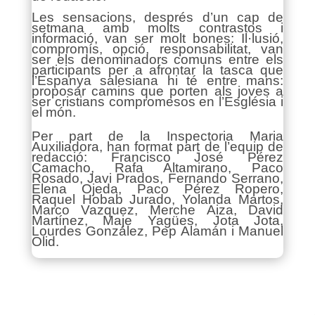
Les sensacions, després d’un cap de
setmana amb molts contrastos i
informació, van ser molt bones: Il·lusió,
compromís, opció, responsabilitat, van
ser els denominadors comuns entre els
participants per a afrontar la tasca que
l’Espanya salesiana hi té entre mans:
proposar camins que porten als joves a
ser cristians compromesos en l’Església i
el món.
Per part de la Inspectoria Maria
Auxiliadora, han format part de l’equip de
redacció:
Francisco José Pérez
Camacho, Rafa Altamirano, Paco
Rosado, Javi Prados, Fernando Serrano,
Elena Ojeda, Paco Pérez Ropero,
Raquel Hobab Jurado, Yolanda Martos,
Marco Vazquez, Merche Aiza, David
Martínez, Maje Yagües, Jota Jota,
Lourdes González, Pep Alamán i Manuel
Olid.