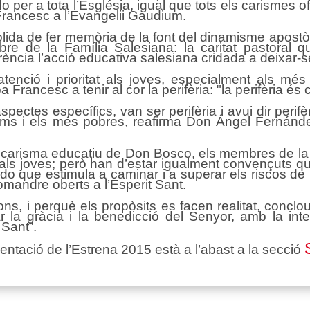
o per a tota l’Església, igual que tots els carismes of
 Francesc a l’Evangelii Gaudium.
lida de fer memòria de la font del dinamisme apostò
e de la Família Salesiana: la caritat pastoral 
rència l’acció educativa salesiana cridada a deixar-s
 atenció i prioritat als joves, especialment als mé
Francesc a tenir al cor la perifèria: "la perifèria és
tes específics, van ser perifèria i avui dir perifèria 
tims i els més pobres, reafirma Don Ángel Fernández
l carisma educatiu de Don Bosco, els membres de la
 als joves; però han d’estar igualment convençuts 
o que estimula a caminar i a superar els riscos de 
omandre oberts a l’Esperit Sant.
s, i perquè els propòsits es facen realitat, conclo
ar la gràcia i la benedicció del Senyor, amb la int
 Sant”.
sentació de l’Estrena 2015 està a l’abast a la secció