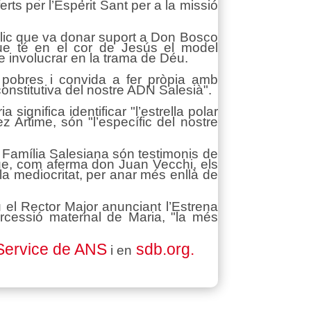
erts per l’Esperit Sant per a la missió
lic que va donar suport a Don Bosco
que té en el cor de Jesús el model
e involucrar en la trama de Déu.
s pobres i convida a fer pròpia amb
 constitutiva del nostre ADN Salesià".
significa identificar "l’estrella polar
 Artime, són "l’específic del nostre
 Família Salesiana són testimonis de
que, com aferma don Juan Vecchi, els
la mediocritat, per anar més enllà de
u el Rector Major anunciant l’Estrena
ercessió maternal de Maria, "la més
Service de ANS
sdb.org.
i en