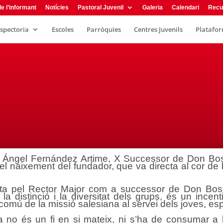
e l’informant
Notícies
Pastoral Juvenil
Galeria
Calendari
Recu
nspectoria
Escoles
Parròquies
Centres Juvenils
Plataform
n Ángel Fernández Artime, X Successor de Don Bos
 del naixement del fundador, que va directa al cor d
rta pel Rector Major com a successor de Don Bosc
 la distinció i la diversitat dels grups, és un inc
comú de la missió salesiana al servei dels joves, e
 no és un fi en si mateix, ni s’ha de consumar a l