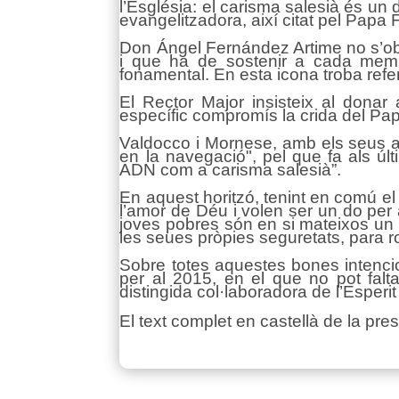
l’Església: el carisma salesià és un d
evangelitzadora, així citat pel Papa
Don Ángel Fernández Artime no s’ob
i que ha de sostenir a cada membr
fonamental. En esta icona troba refe
El Rector Major insisteix al donar
específic compromís la crida del Papa 
Valdocco i Mornese, amb els seus aspec
en la navegació", pel que fa als úl
ADN com a carisma salesià”.
En aquest horitzó, tenint en comú e
l’amor de Déu i volen ser un do per
joves pobres són en si mateixos un d
les seues pròpies seguretats, para r
Sobre totes aquestes bones intencion
per al 2015, en el que no pot falt
distingida col·laboradora de l’Esperit
El text complet en castellà de la pre