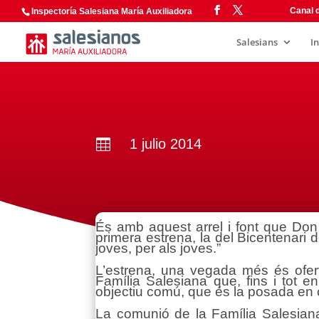
Canal d
Inspectoría Salesiana María Auxiliadora
Salesians
I
1 julio 2014

És amb aquest arrel i font que Do
primera estrena, la del Bicentenari
joves, per als joves.”
L’estrena, una vegada més és ofe
Família Salesiana que, fins i tot en
objectiu comú, que és la posada en 
La comunió de la Família Salesiana