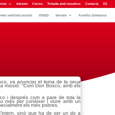
rsos
Intranet
Correu
Treballa amb nosaltres
Contacta
ES
es i entitats socials
ONGD
Serveis
Família Salesiana
co, va anunciar el tema de la seua
e la missió: "Com Don Bosco, amb els
o i després com a pare de tota la
entiu més per conèixer i viure amb un
specialment els més pobres.
’intern, sinó que ha de ser un do a