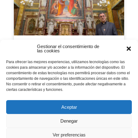
Gestionar el consentimiento de
Visita virtual de la Basílica
las cookies
de Maria Auxiliadora a Torí
Para ofrecer las mejores experiencias, utilizamos tecnologías como las
09 agosto 2021
|
Curso20-21
,
Familia Salesiana
,
cookies para almacenar y/o acceder a la información del dispositivo. El
Família Salesiana
,
Pastoral Juvenil
,
Portada
consentimiento de estas tecnologías nos permitirá procesar datos como el
Construïda entre 1863 i 1868, avui és el cor
comportamiento de navegación o las identificaciones únicas en este sitio.
espiritual palpitant de la Família Salesiana
No consentir o retirar el consentimiento, puede afectar negativamente a
mundial.
ciertas características y funciones.
Aceptar
Página 3 de 12
Denegar
«
1
2
3
4
5
Ver preferencias