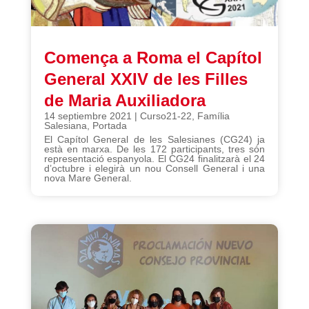
Comença a Roma el Capítol
General XXIV de les Filles
de Maria Auxiliadora
14 septiembre 2021
|
Curso21-22
,
Família
Salesiana
,
Portada
El Capítol General de les Salesianes (CG24) ja
està en marxa. De les 172 participants, tres són
representació espanyola. El CG24 finalitzarà el 24
d’octubre i elegirà un nou Consell General i una
nova Mare General.