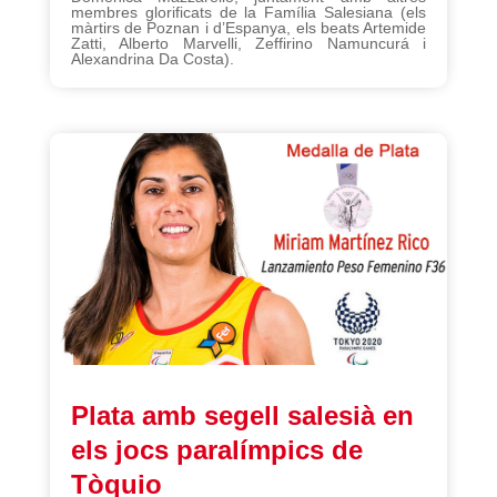
membres glorificats de la Família Salesiana (els
màrtirs de Poznan i d’Espanya, els beats Artemide
Zatti, Alberto Marvelli, Zeffirino Namuncurá i
Alexandrina Da Costa).
Plata amb segell salesià en
els jocs paralímpics de
Tòquio