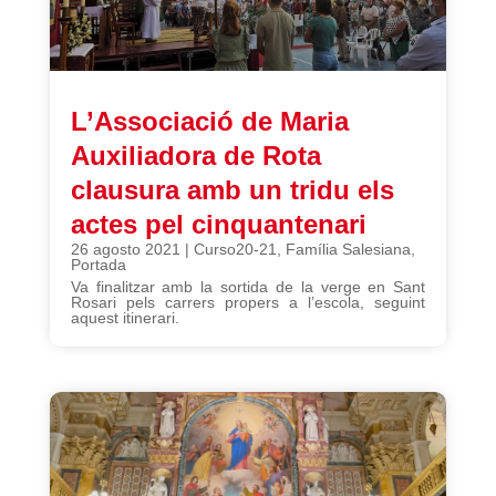
L’Associació de Maria
Auxiliadora de Rota
clausura amb un tridu els
actes pel cinquantenari
26 agosto 2021
|
Curso20-21
,
Família Salesiana
,
Portada
Va finalitzar amb la sortida de la verge en Sant
Rosari pels carrers propers a l’escola, seguint
aquest itinerari.