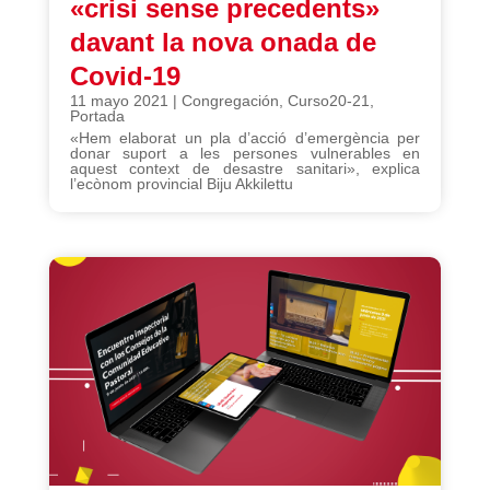
«crisi sense precedents»
davant la nova onada de
Covid-19
11 mayo 2021
|
Congregación
,
Curso20-21
,
Portada
«Hem elaborat un pla d’acció d’emergència per
donar suport a les persones vulnerables en
aquest context de desastre sanitari», explica
l’ecònom provincial Biju Akkilettu