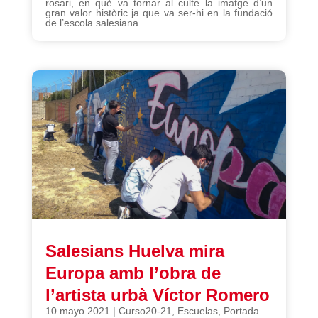
rosari, en què va tornar al culte la imatge d’un
gran valor històric ja que va ser-hi en la fundació
de l’escola salesiana.
Salesians Huelva mira
Europa amb l’obra de
l’artista urbà Víctor Romero
10 mayo 2021
|
Curso20-21
,
Escuelas
,
Portada