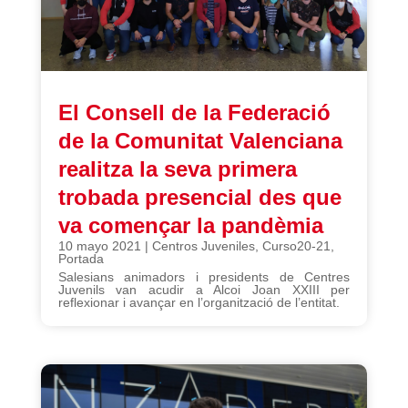
El Consell de la Federació
de la Comunitat Valenciana
realitza la seva primera
trobada presencial des que
va començar la pandèmia
10 mayo 2021
|
Centros Juveniles
,
Curso20-21
,
Portada
Salesians animadors i presidents de Centres
Juvenils van acudir a Alcoi Joan XXIII per
reflexionar i avançar en l’organització de l’entitat.