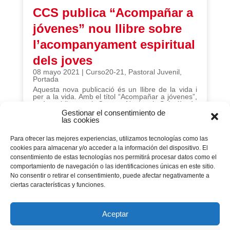
CCS publica “Acompañar a
jóvenes” nou llibre sobre
l’acompanyament espiritual
dels joves
08 mayo 2021
|
Curso20-21
,
Pastoral Juvenil
,
Portada
Aquesta nova publicació és un llibre de la vida i
per a la vida. Amb el títol “Acompañar a jóvenes”,
està publicat pel Centre Nacional Salesià de
Pastoral Juvenil -coordinat pel salesià Juan
Gestionar el consentimiento de
Crespo-Bueis– i per l’editorial salesiana CCS.
las cookies
Para ofrecer las mejores experiencias, utilizamos tecnologías como las
cookies para almacenar y/o acceder a la información del dispositivo. El
consentimiento de estas tecnologías nos permitirá procesar datos como el
Página 39 de 299
comportamiento de navegación o las identificaciones únicas en este sitio.
No consentir o retirar el consentimiento, puede afectar negativamente a
« PRIMERA
...
«
10
20
ciertas características y funciones.
...
30
37
38
39
40
Aceptar