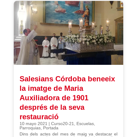
Salesians Córdoba beneeix
la imatge de Maria
Auxiliadora de 1901
després de la seva
restauració
10 mayo 2021
|
Curso20-21
,
Escuelas
,
Parroquias
,
Portada
Dins dels actes del mes de maig va destacar el