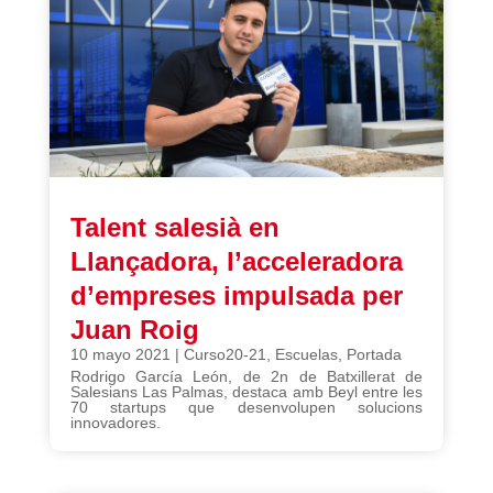
Talent salesià en
Llançadora, l’acceleradora
d’empreses impulsada per
Juan Roig
10 mayo 2021
|
Curso20-21
,
Escuelas
,
Portada
Rodrigo García León, de 2n de Batxillerat de
Salesians Las Palmas, destaca amb Beyl entre les
70 startups que desenvolupen solucions
innovadores.