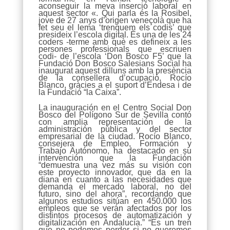
aconseguir la meva inserció laboral en
aquest sector «. Qui parla és la Rosibel,
jove de 27 anys d’origen veneçolà que ha
fet seu el lema ‘trenquem els codis’ que
presideix l’escola digital. És una de les 24
coders -terme amb què es defineix a les
persones professionals que escriuen
codi- de l’escola ‘Don Bosco F5’ que la
Fundació Don Bosco Salesians Social ha
inaugurat aquest dilluns amb la presència
de la consellera d’ocupació, Rocío
Blanco, gràcies a el suport d’Endesa i de
la Fundació “la Caixa”.
La inauguración en el Centro Social Don
Bosco del Polígono Sur de Sevilla contó
con amplia representación de la
administración pública y del sector
empresarial de la ciudad. Rocío Blanco,
consejera de Empleo, Formación y
Trabajo Autónomo, ha destacado en su
intervención que la Fundación
“demuestra una vez más su visión con
este proyecto innovador, que da en la
diana en cuanto a las necesidades que
demanda el mercado laboral, no del
futuro, sino del ahora”, recordando que
algunos estudios sitúan en 450.000 los
empleos que se verán afectados por los
distintos procesos de automatización y
digitalización en Andalucía.” “Es un tren
que no podemos perder si no queremos