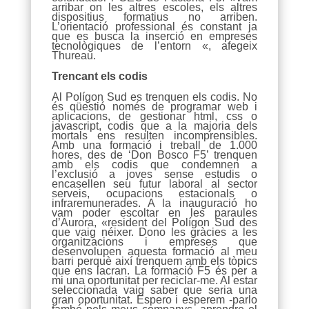
arribar on les altres escoles, els altres
dispositius formatius no arriben.
L’orientació professional és constant ja
que es busca la inserció en empreses
tecnològiques de l’entorn «, afegeix
Thureau.
Trencant els codis
Al Polígon Sud es trenquen els codis. No
és qüestió només de programar web i
aplicacions, de gestionar html, css o
javascript, codis que a la majoria dels
mortals ens resulten incomprensibles.
Amb una formació i treball de 1.000
hores, des de ‘Don Bosco F5’ trenquen
amb els codis que condemnen a
l’exclusió a joves sense estudis o
encasellen seu futur laboral al sector
serveis, ocupacions estacionals o
infraremunerades. A la inauguració ho
vam poder escoltar en les paraules
d’Aurora, «resident del Polígon Sud des
que vaig néixer. Dono les gràcies a les
organitzacions i empreses que
desenvolupen aquesta formació al meu
barri perquè així trenquem amb els tòpics
que ens lacran. La formació F5 és per a
mi una oportunitat per reciclar-me. Al estar
seleccionada vaig saber que seria una
gran oportunitat. Espero i esperem -parlo