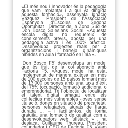
«El més nou i innovador és la pedagogia
que vam implantar i a qui va dirigida
aquesta formació», assenyala Ignacio
Vázquez, President de l’Associació
Espanyola d’Escoles de Segona
Oportunitat i Director de la Zona Sud de
Don Bosco Salesians Social. «Aquesta
escola digital no requereix de
coneixements previs, aposta per una
pedagogia activa i és 100% pràctica.
Desenvolupa projectes reals per a
organitzacions i barreja dinàmiques
híbrides en aula i formació en línia «.
‘Don Bosco F5’ desenvolupa un model
que és fruit de la col·laboració amb
Factoria F5. «Aquest model ha estat
implementat de manera exitosa en més
de 100 escoles de 15 països formant més
de 13.000 persones amb una taxa d’èxit
del 75% (ocupació, formació addicional o
emprenedoria). Té l’objectiu de localitzar
el talent digital amagat entre els
col·lectius més vulnerables -joves sense
titulació, dones en situació de precarietat,
persones refugiades, aturats de llarga
durada … – i facilitar-los, de forma
gratuïta, una formació de qualitat com a
desenvolupadors web fullstack » , ha
destacat Guillaume Thureau, President
cofundador i CEO de Factoria F5. «Vam