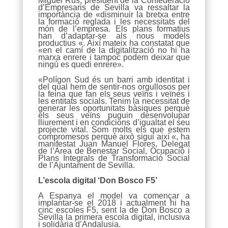
Miguel Rus, president de la Confederació
d’Empresaris de Sevilla va ressaltar la
importància de «disminuir la bretxa entre
la formació reglada i les necessitats del
món de l’empresa. Els plans formatius
han d’adaptar-se als nous models
productius «. Així mateix ha constatat que
«en el camí de la digitalització no hi ha
marxa enrere i tampoc podem deixar que
ningú es quedi enrere».
«Polígon Sud és un barri amb identitat i
del qual hem de sentir-nos orgullosos per
la feina que fan els seus veïns i veïnes i
les entitats socials. Tenim la necessitat de
generar les oportunitats bàsiques perquè
els seus veïns puguin desenvolupar
lliurement i en condicions d’igualtat el seu
projecte vital. Som molts els que estem
compromesos perquè això sigui així «, ha
manifestat Juan Manuel Flores, Delegat
de l’Àrea de Benestar Social, Ocupació i
Plans Integrals de Transformació Social
de l’Ajuntament de Sevilla.
L’escola digital ‘Don Bosco F5’
A Espanya el model va començar a
implantar-se el 2018 i actualment hi ha
cinc escoles F5, sent la de Don Bosco a
Sevilla la primera escola digital, inclusiva
i solidària d’Andalusia.