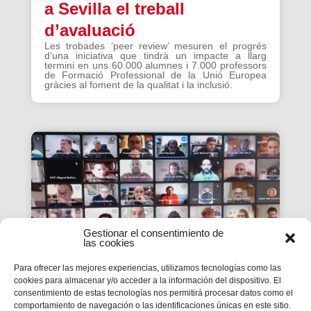
a Sevilla el treball
d’avaluació
Les trobades ‘peer review’ mesuren el progrés
d’una iniciativa que tindrà un impacte a llarg
termini en uns 60.000 alumnes i 7.000 professors
de Formació Professional de la Unió Europea
gràcies al foment de la qualitat i la inclusió.
Gestionar el consentimiento de
las cookies
Para ofrecer las mejores experiencias, utilizamos tecnologías como las
cookies para almacenar y/o acceder a la información del dispositivo. El
consentimiento de estas tecnologías nos permitirá procesar datos como el
La #PasquaSalesiana 2022
comportamiento de navegación o las identificaciones únicas en este sitio.