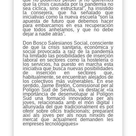
que la crisis causada por la pandemia no
sea cíclica, sino estructural”, ha insistido
la consejera, que ha señalado que
iniciativas como la nueva escuela “son la
apuesta de futuro que debemos hacer
para embarcarnos en esa recuperación
que todos anhelamos, y que no debe
dejar a nadie atrás”.
Don Bosco Salesianos Social, consciente
de que la crisis sanitaria, económica y
social provocada a raíz de la pandemia
ha limitado las posibilidades de inserción
laboral en sectores como la hostelería o
los servicios, ha puesto en marcha esta
iniciativa que busca nuevas posibilidades
de inserción en sectores que,
habitualmente, se encuentran alejados de
los colectivos más vulnerables. En ese
sentido, Jaime Bretón, Comissionat per al
Polígon Sud de Sevilla, va destacar «la
importància de desenvolupar al Polígon
Sud una formació innovadora per als
joves, relacionada amb el món digital i
allunyada del que tradicionalment es pot
oferir sobre oficis tradicionals; preparant
així als joves per als nous nínxols de
mercat que actualment demanden les
empreses tecnològiques»