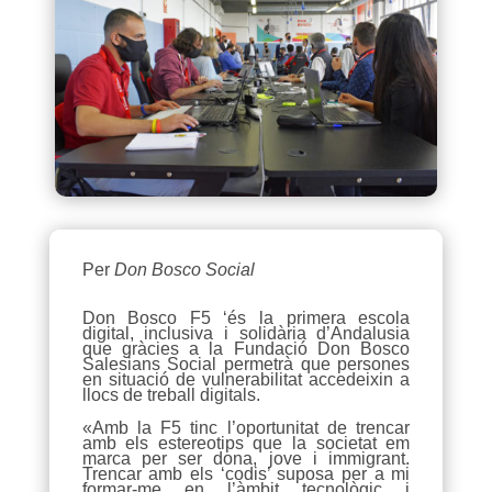
Per
Don Bosco Social
Don Bosco F5 ‘és la primera escola
digital, inclusiva i solidària d’Andalusia
que gràcies a la Fundació Don Bosco
Salesians Social permetrà que persones
en situació de vulnerabilitat accedeixin a
llocs de treball digitals.
«Amb la F5 tinc l’oportunitat de trencar
amb els estereotips que la societat em
marca per ser dona, jove i immigrant.
Trencar amb els ‘codis’ suposa per a mi
formar-me en l’àmbit tecnològic i