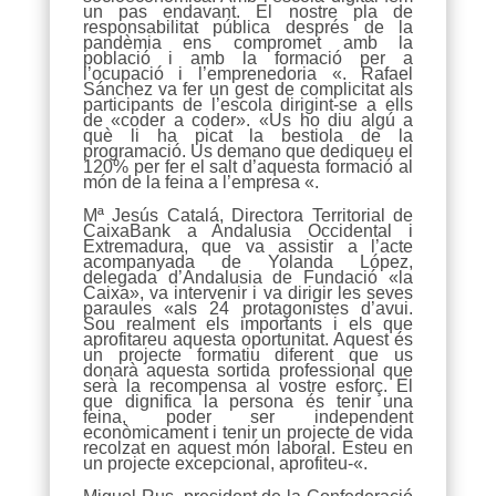
un pas endavant. El nostre pla de
responsabilitat pública després de la
pandèmia ens compromet amb la
població i amb la formació per a
l’ocupació i l’emprenedoria «. Rafael
Sánchez va fer un gest de complicitat als
participants de l’escola dirigint-se a ells
de «coder a coder». «Us ho diu algú a
què li ha picat la bestiola de la
programació. Us demano que dediqueu el
120% per fer el salt d’aquesta formació al
món de la feina a l’empresa «.
Mª Jesús Catalá, Directora Territorial de
CaixaBank a Andalusia Occidental i
Extremadura, que va assistir a l’acte
acompanyada de Yolanda López,
delegada d’Andalusia de Fundació «la
Caixa», va intervenir i va dirigir les seves
paraules «als 24 protagonistes d’avui.
Sou realment els importants i els que
aprofitareu aquesta oportunitat. Aquest és
un projecte formatiu diferent que us
donarà aquesta sortida professional que
serà la recompensa al vostre esforç. El
que dignifica la persona és tenir una
feina, poder ser independent
econòmicament i tenir un projecte de vida
recolzat en aquest món laboral. Esteu en
un projecte excepcional, aprofiteu-«.