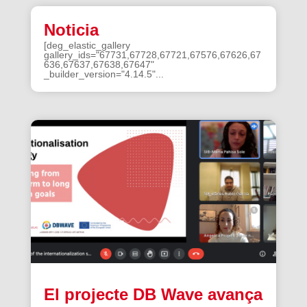
Noticia
[deg_elastic_gallery
gallery_ids="67731,67728,67721,67576,67626,67
636,67637,67638,67647"
_builder_version="4.14.5"...
El projecte DB Wave avança