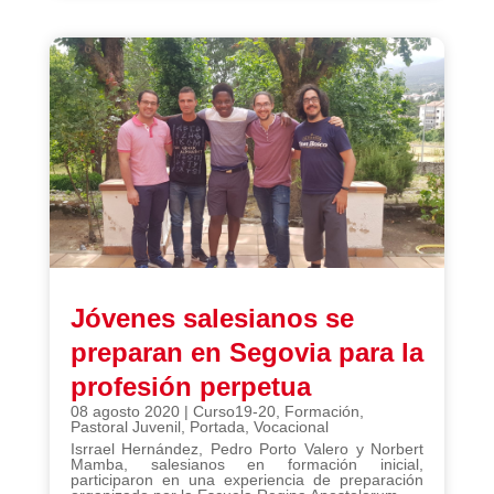
Jóvenes salesianos se
preparan en Segovia para la
profesión perpetua
08 agosto 2020
|
Curso19-20
,
Formación
,
Pastoral Juvenil
,
Portada
,
Vocacional
Isrrael Hernández, Pedro Porto Valero y Norbert
Mamba, salesianos en formación inicial,
participaron en una experiencia de preparación