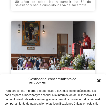
80 años de edad, iba a cumplir los 64 de
salesiano y había cumplido los 54 de sacerdote.
Gestionar el consentimiento de
Joves de Córdoba
las cookies
confirmats en la fe
Para ofrecer las mejores experiencias, utilizamos tecnologías como las
23 julio 2020
|
Curso19-20
,
Educación en la Fe
,
cookies para almacenar y/o acceder a la información del dispositivo. El
Pastoral Juvenil
,
Portada
consentimiento de estas tecnologías nos permitirá procesar datos como el
Per Salesians Córdoba El passat 12 de Juliol, es
comportamiento de navegación o las identificaciones únicas en este sitio.
va viure un moment històric a la Casa Salesiana