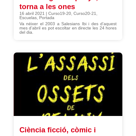
torna a les ones
16 abril 2021
|
Curso19-20
,
Curso20-21
,
Escuelas
,
Portada
Va néixer el 2003 a Salesians Ibi i des d’aquest
mes d’abril es pot escoltar en directe les 24 hores
del dia.
Ciència ficció, còmic i