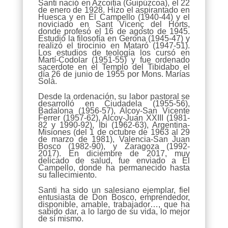
Santi nació en Azcoitia (Guipúzcoa), el 22
de enero de 1928. Hizo el aspirantado en
Huesca y en El Campello (1940-44) y el
noviciado en Sant Vicenç del Horts,
donde profesó el 16 de agosto de 1945.
Estudió la filosofía en Gerona (1945-47) y
realizó el tirocinio en Mataró (1947-51).
Los estudios de teología los cursó en
Martí-Codolar (1951-55) y fue ordenado
sacerdote en el Templo del Tibidabo el
día 26 de junio de 1955 por Mons. Marías
Solà.
Desde la ordenación, su labor pastoral se
desarrolló en Ciudadela (1955-56),
Badalona (1956-57), Alcoy-San Vicente
Ferrer (1957-62), Alcoy-Juan XXIII (1981-
82 y 1990-92), Ibi (1962-63), Argentina-
Misiones (del 1 de octubre de 1963 al 29
de marzo de 1981), Valencia-San Juan
Bosco (1982-90), y Zaragoza (1992-
2017). En diciembre de 2017, muy
delicado de salud, fue enviado a El
Campello, donde ha permanecido hasta
su fallecimiento.
Santi ha sido un salesiano ejemplar, fiel
entusiasta de Don Bosco, emprendedor,
disponible, amable, trabajador…, que ha
sabido dar, a lo largo de su vida, lo mejor
de sí mismo.