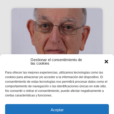
Gestionar el consentimiento de
las cookies
Jesús María Mélida
Para ofrecer las mejores experiencias, utilizamos tecnologías como las
cookies para almacenar y/o acceder a la información del dispositivo. El
Amezgaray, Salesià
consentimiento de estas tecnologías nos permitirá procesar datos como el
comportamiento de navegación o las identificaciones únicas en este sitio.
sacerdote (1931-2021)
No consentir o retirar el consentimiento, puede afectar negativamente a
Desde la Inspectoría Salesiana María Auxiliadora
ciertas características y funciones.
se comunica el fallecimiento del salesiano
coadjutor. Tenía 90 años de edad y había
cumplido los 74 de salesiano y los 63 de
sacerdote.
Aceptar