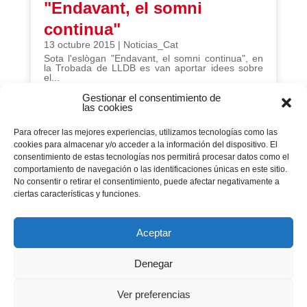
"Endavant, el somni
continua"
13 octubre 2015
|
Noticias_Cat
Sota l'eslògan "Endavant, el somni continua", en
la Trobada de LLDB es van aportar idees sobre
el...
Gestionar el consentimiento de
las cookies
Página 50 de 195
Para ofrecer las mejores experiencias, utilizamos tecnologías como las
cookies para almacenar y/o acceder a la información del dispositivo. El
consentimiento de estas tecnologías nos permitirá procesar datos como el
« PRIMERA
...
«
10
20
comportamiento de navegación o las identificaciones únicas en este sitio.
No consentir o retirar el consentimiento, puede afectar negativamente a
ciertas características y funciones.
...
30
48
49
50
51
Aceptar
...
...
52
60
70
80
Denegar
ÚLTIMA »
»
Ver preferencias