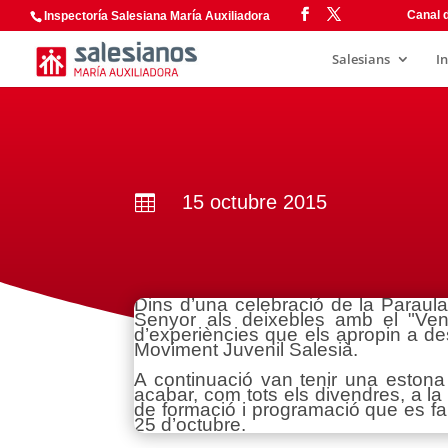
Canal d
Inspectoría Salesiana María Auxiliadora
Salesians
I
15 octubre 2015

Dins d’una celebració de la Paraula
Senyor als deixebles amb el "Veni
d’experiències que els apropin a des
Moviment Juvenil Salesià.
A continuació van tenir una estona 
acabar, com tots els divendres, a la
de formació i programació que es f
25 d’octubre.