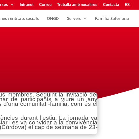
rsos
Intranet
Correu
Treballa amb nosaltres
Contacta
ES
es i entitats socials
ONGD
Serveis
Família Salesiana
us membres. Seguint la invitació del
nar de participants a viure un any
s d’una comunitat -família, com és el
ències durant l’estiu. La jornada va
iar i es va convidar a la convivència
 (Còrdova) el cap de setmana de 23-