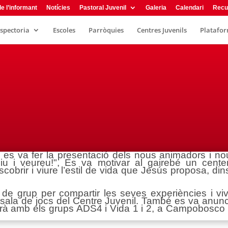
e l’informant
Notícies
Pastoral Juvenil
Galeria
Calendari
Recu
nspectoria
Escoles
Parròquies
Centres Juvenils
Plataform
 es va fer la presentació dels nous animadors i no
u i veureu!", Es va motivar al gairebé un cente
cobrir i viure l’estil de vida que Jesús proposa, din
de grup per compartir les seves experiències i viv
 sala de jocs del Centre Juvenil. També es va anunc
arà amb els grups ADS4 i Vida 1 i 2, a Campobosco