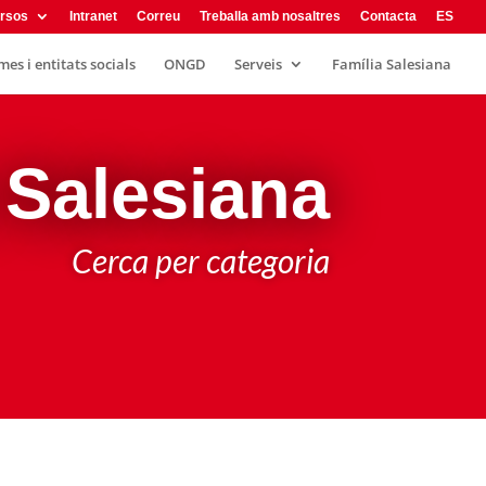
rsos
Intranet
Correu
Treballa amb nosaltres
Contacta
ES
es i entitats socials
ONGD
Serveis
Família Salesiana
 Salesiana
Cerca per categoria