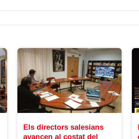
Els directors salesians
avancen al costat del