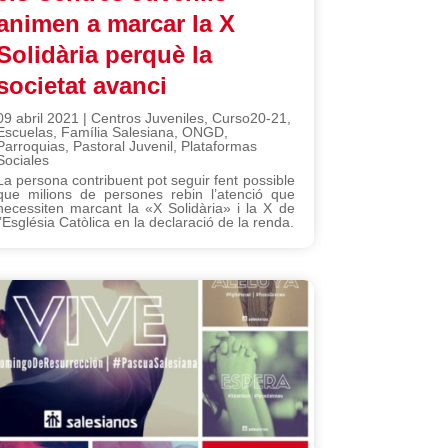
animen a marcar la X
Solidària perquè la
societat avanci
09 abril 2021
|
Centros Juveniles
,
Curso20-21
,
Escuelas
,
Família Salesiana
,
ONGD
,
Parroquias
,
Pastoral Juvenil
,
Plataformas
Sociales
La persona contribuent pot seguir fent possible
que milions de persones rebin l’atenció que
necessiten marcant la «X Solidària» i la X de
l’Església Catòlica en la declaració de la renda.