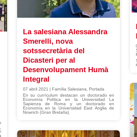
La salesiana Alessandra
Smerelli, nova
sotssecretària del
Dicasteri per al
Desenvolupament Humà
Integral
07 abril 2021
|
Família Salesiana
,
Portada
En su currículum destacan un doctorado en
Economía Política en la Universidad La
Sapienza de Roma y un doctorado en
Economía en la Universidad East Anglia de
,
Nowrich (Gran Bretaña).
n
,
i
a