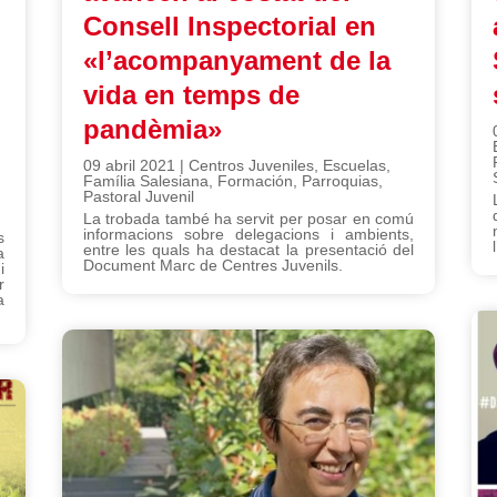
Consell Inspectorial en
«l’acompanyament de la
vida en temps de
pandèmia»
09 abril 2021
|
Centros Juveniles
,
Escuelas
,
Família Salesiana
,
Formación
,
Parroquias
,
Pastoral Juvenil
,
La trobada també ha servit per posar en comú
informacions sobre delegacions i ambients,
s
entre les quals ha destacat la presentació del
a
Document Marc de Centres Juvenils.
i
r
a