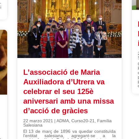
-
i
L’associació de Maria
Auxiliadora d’Utrera va
celebrar el seu 125è
aniversari amb una missa
d’acció de gràcies
22 marzo 2021
|
ADMA
,
Curso20-21
,
Família
Salesiana
El 13 de març de 1896 va quedar constituïda
l’entitat salesiana, agregant-se a la
e