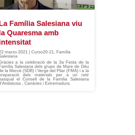
La Família Salesiana viu
la Quaresma amb
intensitat
22 marzo 2021
|
Curso20-21
,
Família
Salesiana
Gràcies a la celebració de la 3a Festa de la
Família Salesiana dels grups de Mare de Déu
de la Mercè (SDB) i Verge del Pilar (FMA) i a la
preparació dels materials per a un retir
pasqual el Consell de la Família Salesiana
d’Andalusia , Canàries i Extremadura.