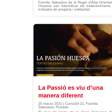
Família Salesiana de la Regió d’Àsia Oriental
Oceania van intensificar els esdeveniments 
trobades de pregària i solidaritat.
La Passió es viu d’una
manera diferent
25 marzo 2021
|
Curso20-21
,
Família
Salesiana
,
Portada
El grup de teatre de la Casa Salesiana d