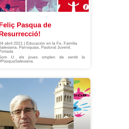
Feliç Pasqua de
Resurrecció!
04 abril 2021
|
Educación en la Fe
,
Família
Salesiana
,
Parroquias
,
Pastoral Juvenil
,
Portada
Som U: els joves omplen de sentit la
#PasquaSalesiana.