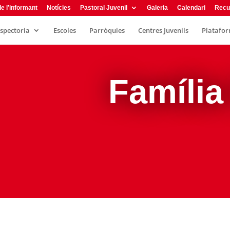
e l’informant
Notícies
Pastoral Juvenil
Galeria
Calendari
Recu
nspectoria
Escoles
Parròquies
Centres Juvenils
Plataform
Família