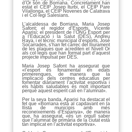
d’Or són de Borriana. Concretament han
estat el CEIP Josep Iturbi, el CEIP Pare
Vilallonga, el CEIP Novenes de Calatrava
i el Col·legi Salesians.
L’alcaldessa de Borriana, Maria Josep
Safont; el regidor d’Esports, Vicente
Aparisi; el president de l’ONG Esport per
a l’Educació i la Salut (DES), Andreu
Raya, i el tècnic municipal d’esports, José
Socarrades, s’han fet càrrec del lliurament
de les plaques que acrediten el Nivell Or
als col·legis que han format part d’aquest
projecte impulsat per DES.
Maria Josep Safont ha assegurat que
«l’esport és fonamental en edats
primerenques, de manera que la
implicació dels centres educatius per
fomentar diàriament l’activitat esportiva i
els hàbits saludables és molt important
perquè aquest esperit cali en l’alumnat».
Per la seva banda, Aparisi ha destacat el
fet que «Borriana està al capdavant en la
llista de municipis amb més
reconeixements d’Espanya», de manera
que, ha assegurat, «és un orgull saber
que l’alumnat de primària de la ciutat està
tan implicat en l’activitat esportiva».