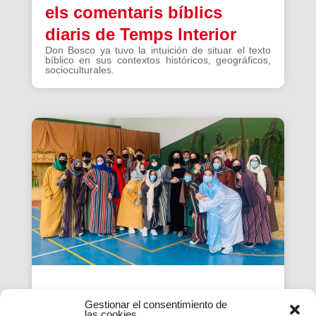
els comentaris bíblics
diaris de Temps Interior
Don Bosco ya tuvo la intuición de situar el texto
bíblico en sus contextos históricos, geográficos,
socioculturales.
Tradicions i innovacions:
Gestionar el consentimiento de
las cookies