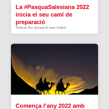
La #PasquaSalesiana 2022
inicia el seu camí de
preparació
Tindran lloc durant el mes d’abril.
Comença l’any 2022 amb