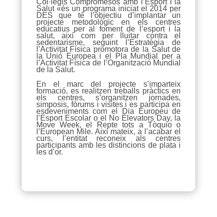
Col·legis Compromesos amb l’Esport i la
Salut «és un programa iniciat el 2014 per
DES que té l’objectiu d’implantar un
projecte metodològic en els centres
educatius per al foment de l’esport i la
salut, així com per lluitar contra el
sedentarisme, seguint l’Estratègia de
l’Activitat Física promotora de la Salut de
la Unió Europea i el Pla Mundial per a
l’Activitat Física de l’Organització Mundial
de la Salut.
En el marc del projecte s’imparteix
formació, es realitzen treballs pràctics en
els centres, s’organitzen jornades,
simposis, fòrums i visites i es participa en
esdeveniments com el Dia Europeu de
l’Esport Escolar o el No Elevators Day, la
Move Week, el Repte tots a Tòquio o
l’European Mile. Així mateix, a l’acabar el
curs, l’entitat reconeix als centres
participants amb les distincions de plata i
les d’or.