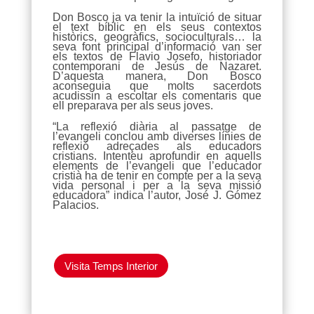
Don Bosco ja va tenir la intuïció de situar
el text bíblic en els seus contextos
històrics, geogràfics, socioculturals… la
seva font principal d’informació van ser
els textos de Flavio Josefo, historiador
contemporani de Jesús de Nazaret.
D’aquesta manera, Don Bosco
aconseguia que molts sacerdots
acudissin a escoltar els comentaris que
ell preparava per als seus joves.
“La reflexió diària al passatge de
l’evangeli conclou amb diverses línies de
reflexió adreçades als educadors
cristians. Intenteu aprofundir en aquells
elements de l’evangeli que l’educador
cristià ha de tenir en compte per a la seva
vida personal i per a la seva missió
educadora” indica l’autor, José J. Gómez
Palacios.
Visita Temps Interior