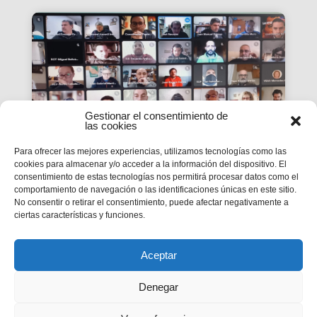
Gestionar el consentimiento de
las cookies
Para ofrecer las mejores experiencias, utilizamos tecnologías como las
cookies para almacenar y/o acceder a la información del dispositivo. El
consentimiento de estas tecnologías nos permitirá procesar datos como el
La #PasquaSalesiana 2022
comportamiento de navegación o las identificaciones únicas en este sitio.
No consentir o retirar el consentimiento, puede afectar negativamente a
inicia el seu camí de
ciertas características y funciones.
preparació
Tindran lloc durant el mes d’abril.
Aceptar
Denegar