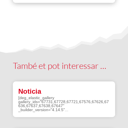
També et pot interessar …
Noticia
[deg_elastic_gallery
gallery_ids="67731,67728,67721,67576,67626,67
636,67637,67638,67647"
_builder_version="4.14.5"...