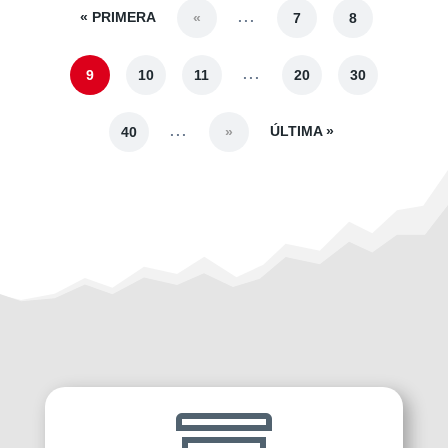
« PRIMERA
...
«
7
8
...
9
10
11
20
30
...
ÚLTIMA »
40
»