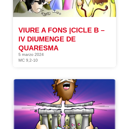
VIURE A FONS |CICLE B –
IV DIUMENGE DE
QUARESMA
5 marzo 2024
MC 9,2-10