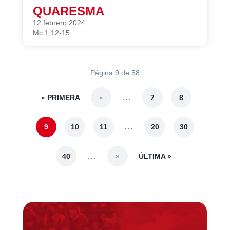
QUARESMA
12 febrero 2024
Mc 1,12-15
Página 9 de 58
« PRIMERA
...
«
7
8
...
9
10
11
20
30
...
ÚLTIMA »
40
»