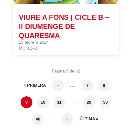
VIURE A FONS | CICLE B –
II DIUMENGE DE
QUARESMA
19 febrero 2024
MC 9,2-10
Página 9 de 62
« PRIMERA
...
«
7
8
...
9
10
11
20
30
...
ÚLTIMA »
40
»