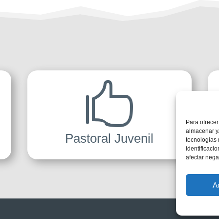

Para ofrecer
almacenar y/
Pastoral Juvenil
tecnologías
identificaci
afectar nega
A