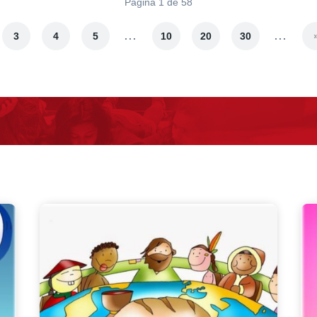
Página 1 de 58
...
...
3
4
5
10
20
30