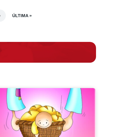
ÚLTIMA »
»