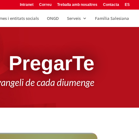
rsos
Intranet
Correu
Treballa amb nosaltres
Contacta
ES
es i entitats socials
ONGD
Serveis
Família Salesiana
PregarTe
'evangeli de cada diumenge