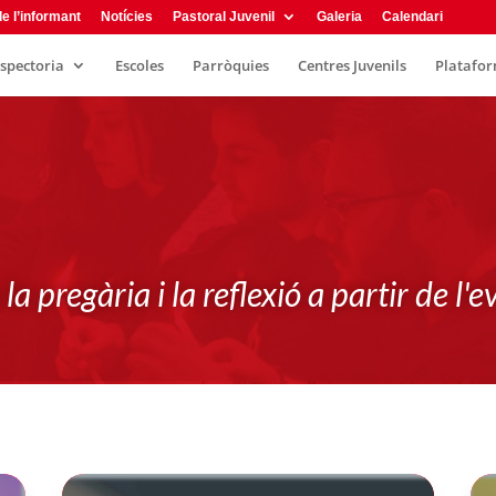
e l’informant
Notícies
Pastoral Juvenil
Galeria
Calendari
Recu
nspectoria
Escoles
Parròquies
Centres Juvenils
Plataform
la pregària i la reflexió a partir de l