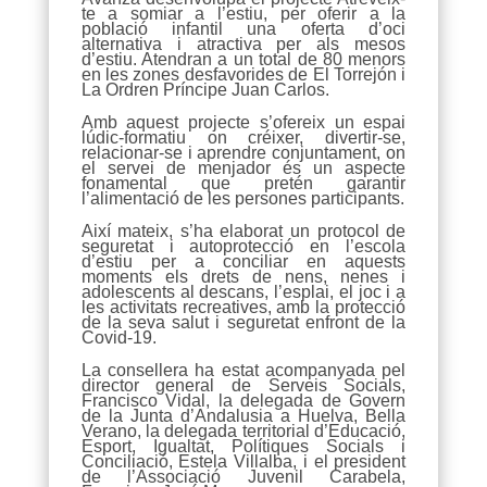
te a somiar a l’estiu, per oferir a la
població infantil una oferta d’oci
alternativa i atractiva per als mesos
d’estiu. Atendran a un total de 80 menors
en les zones desfavorides de El Torrejón i
La Ordren Príncipe Juan Carlos.
Amb aquest projecte s’ofereix un espai
lúdic-formatiu on créixer, divertir-se,
relacionar-se i aprendre conjuntament, on
el servei de menjador és un aspecte
fonamental que pretén garantir
l’alimentació de les persones participants.
Així mateix, s’ha elaborat un protocol de
seguretat i autoprotecció en l’escola
d’estiu per a conciliar en aquests
moments els drets de nens, nenes i
adolescents al descans, l’esplai, el joc i a
les activitats recreatives, amb la protecció
de la seva salut i seguretat enfront de la
Covid-19.
La consellera ha estat acompanyada pel
director general de Serveis Socials,
Francisco Vidal, la delegada de Govern
de la Junta d’Andalusia a Huelva, Bella
Verano, la delegada territorial d’Educació,
Esport, Igualtat, Polítiques Socials i
Conciliació, Estela Villalba, i el president
de l’Associació Juvenil Carabela,