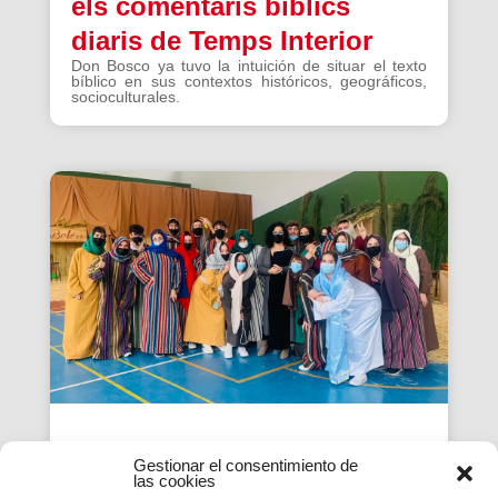
els comentaris bíblics
diaris de Temps Interior
Don Bosco ya tuvo la intuición de situar el texto
bíblico en sus contextos históricos, geográficos,
socioculturales.
Tradicions i innovacions:
Gestionar el consentimiento de
las cookies
Així se celebra el