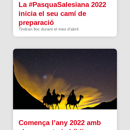
La #PasquaSalesiana 2022
inicia el seu camí de
preparació
Tindran lloc durant el mes d’abril.
Comença l’any 2022 amb