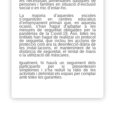
les necessitats alimentàries bàsiques de
persones i famílies en situació d’exclusió
social o en risc d’estar-ho.
La majoria d’aquestes escoles
s’organitzen en centres educatius
d’ensenyament primari que, en aquesta
ocasió, s’han hagut d’adaptar a les
mesures de seguretat obligades per la
pandèmia de la Covid-19. Així, totes les
entitats han hagut de realitzar un protocol
de seguretat, que inclou les accions de
protecció com ara la desinfecció diària de
les instal·lacions, el manteniment de la
distància de seguretat, el rentat de mans
o la utilització de màscares.
Igualment, hi haurà un seguiment dels
participants per si presentessin
símptomes i s’ha reduït la ràtio de les
activitats i delimitat els espais per comptar
amb totes les garanties.