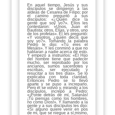
En aquel tiempo, Jesús y sus
discípulos se dirigieron a las
aldeas de Cesarea de Filipo; por
el camino preguntó a sus
discípulos: «¿Quién dice la
gente que soy yo?». Ellos les
contestaron: «Unos, Juan el
Bautista; otros, Elías, y otros, uno
de los profetas». Él les preguntó:
«Y vosotros, ¿quién decís que
soy yo?». Tomando la palabra
Pedro le dijo: «Tú eres el
Mesáis». Y les conminó a que no
hablaran a nadie acerca de esto.
Y empezó a instruirlos: «El Hijo
del hombre tiene que padecer
mucho, ser reprobado por los
ancianos, sumos sacerdotes y
escribas, ser ejecutado y
resucitar a los tres días». Se lo
explicaba con toda claridad.
Entonces Pedro se lo llevó
aparte y se puso a increparlo.
Pero él se volvió y, mirando a los
discípulos, increpó a Pedro:
«¡Ponte detrás de mí, Satanás!
¡Tú piensas como los hombres,
no como Dios!». Y llamando a la
gente y a sus discípulos les dijo:
«Si alguno quiere venir en pos
de mí, que se niegue a sí mismo,