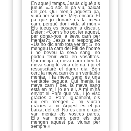
En aquell temps, Jesús digué als
jueus: «Jo sóc el pa viu, baixat
del cel. Qui menja aquesta pa,
viurà per sempre. Més encara: El
pa que jo donaré és la meva
carn, perquè doni vida al món.»
Els jueus es posaren a discutir.
Deien: «Com s’ho pot fer aquest,
per donar-nos la seva carn per
menjar?» Jesús els respongué:
«Us ho dic amb tota veritat: Si no
mengeu la carn del Fill de l’home
i no beveu la seva sang, no
podeu tenir vida en vosaltres.
Qui menja la meva carn i beu la
meva sang té vida eterna, i jo el
ressuscitaré el darrer dia. Ben
cert: la meva carn és un veritable
menjar, i la meva sang és una
veritable beguda. Qui menja la
meva carn i beu la meva sang
està en mi i jo en ell. A mi m’ha
enviat el Pare que viu, i jo visc
gràcies al Pare; igualment, els
qui em mengen a mi viuran
gràcies a mi. Aquest és el pa
baixat del cel. No és com el que
van menjar els vostres pares.
Ells van morir, però els qui
mengen aquest pa, viuran per
sempre.»