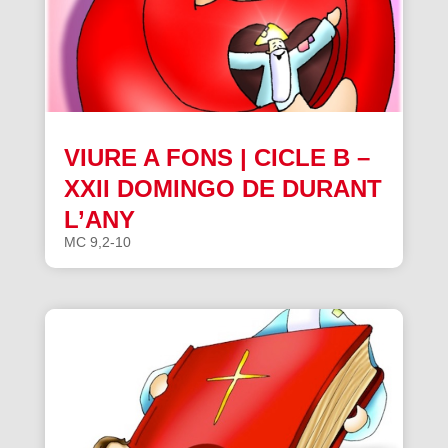
VIURE A FONS | CICLE B –
XXII DOMINGO DE DURANT
L’ANY
MC 9,2-10