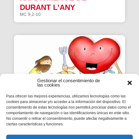
DURANT L’ANY
MC 9,2-10
Gestionar el consentimiento de
las cookies
Para ofrecer las mejores experiencias, utilizamos tecnologías como las
cookies para almacenar y/o acceder a la información del dispositivo. El
consentimiento de estas tecnologías nos permitirá procesar datos como el
VIURE A FONS | CICLE B –
comportamiento de navegación o las identificaciones únicas en este sitio.
No consentir o retirar el consentimiento, puede afectar negativamente a
XX DIUMENGE DE DURANT
ciertas características y funciones.
L’ANY