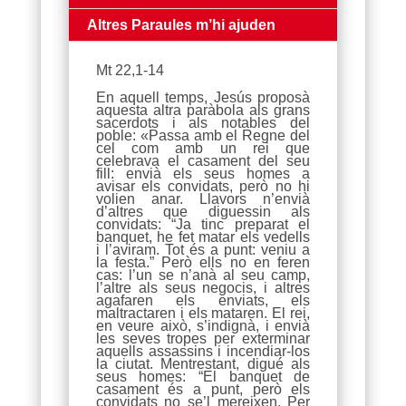
Altres Paraules m’hi ajuden
Mt 22,1-14
En aquell temps, Jesús proposà
aquesta altra paràbola als grans
sacerdots i als notables del
poble: «Passa amb el Regne del
cel com amb un rei que
celebrava el casament del seu
fill: envià els seus homes a
avisar els convidats, però no hi
volien anar. Llavors n’envià
d’altres que diguessin als
convidats: “Ja tinc preparat el
banquet, he fet matar els vedells
i l’aviram. Tot és a punt: veniu a
la festa.” Però ells no en feren
cas: l’un se n’anà al seu camp,
l’altre als seus negocis, i altres
agafaren els enviats, els
maltractaren i els mataren. El rei,
en veure això, s’indignà, i envià
les seves tropes per exterminar
aquells assassins i incendiar-los
la ciutat. Mentrestant, digué als
seus homes: “El banquet de
casament és a punt, però els
convidats no se’l mereixen. Per