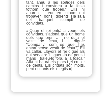
tant, aneu a les sortides dels
camins i convideu a la festa
tothom que trobeu.” Ells hi
anaren, i reuniren tothom qui
trobaven, bons i dolents. I la sala
del banquet s’omplí de
convidats.
»[Quan el rei entrà a veure els
convidats, s’adonà que un home
dels que eren allí no duia el
vestit de festa, i li digué:
“Company, com és que has
entrat sense vestit de festa?” Ell
va callar. Llavors el rei digué als
qui servien: “Lligueu-lo de peus i
mans i traieu-lo fora, a la fosca.”
Allà hi haurà els plors i el cruixir
de dents. Els cridats són molts,
però no tants els elegits.»]