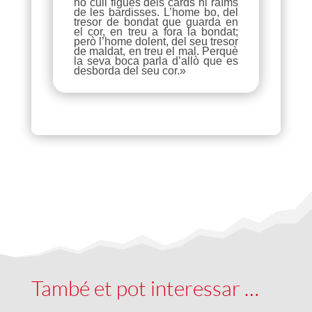
no cull figues dels cards ni raïms
de les bardisses. L’home bo, del
tresor de bondat que guarda en
el cor, en treu a fora la bondat;
però l’home dolent, del seu tresor
de maldat, en treu el mal. Perquè
la seva boca parla d’allò que es
desborda del seu cor.»
També et pot interessar …