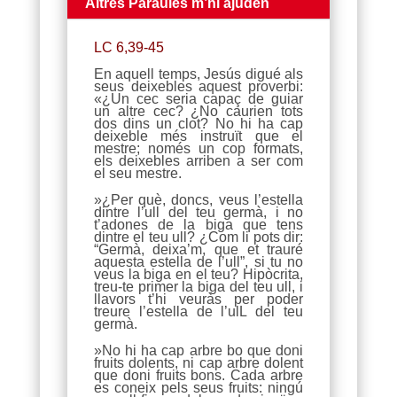
Altres Paraules m’hi ajuden
LC 6,39-45
En aquell temps, Jesús digué als
seus deixebles aquest proverbi:
«¿Un cec seria capaç de guiar
un altre cec? ¿No caurien tots
dos dins un clot? No hi ha cap
deixeble més instruït que el
mestre; només un cop formats,
els deixebles arriben a ser com
el seu mestre.
»¿Per què, doncs, veus l’estella
dintre l’ull del teu germà, i no
t’adones de la biga que tens
dintre el teu ull? ¿Com li pots dir:
“Germà, deixa’m, que et trauré
aquesta estella de l’ull”, si tu no
veus la biga en el teu? Hipòcrita,
treu-te primer la biga del teu ull, i
llavors t’hi veuràs per poder
treure l’estella de l’ulL del teu
germà.
»No hi ha cap arbre bo que doni
fruits dolents, ni cap arbre dolent
que doni fruits bons. Cada arbre
es coneix pels seus fruits: ningú