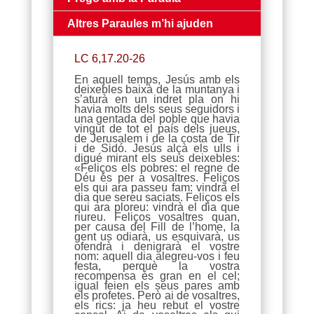
Altres Paraules m’hi ajuden
LC 6,17.20-26
En aquell temps, Jesús amb els
deixebles baixà de la muntanya i
s’aturà en un indret pla on hi
havia molts dels seus seguidors i
una gentada del poble que havia
vingut de tot el país dels jueus,
de Jerusalem i de la costa de Tir
i de Sidó. Jesús alçà els ulls i
digué mirant els seus deixebles:
«Feliços els pobres: el regne de
Déu és per a vosaltres. Feliços
els qui ara passeu fam: vindrà el
dia que sereu saciats. Feliços els
qui ara ploreu: vindrà el dia que
riureu. Feliços vosaltres quan,
per causa del Fill de l’home, la
gent us odiarà, us esquivarà, us
ofendrà i denigrarà el vostre
nom: aquell dia alegreu-vos i feu
festa, perquè la vostra
recompensa és gran en el cel;
igual feien els seus pares amb
els profetes. Però ai de vosaltres,
els rics: ja heu rebut el vostre