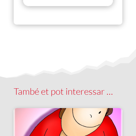
També et pot interessar …