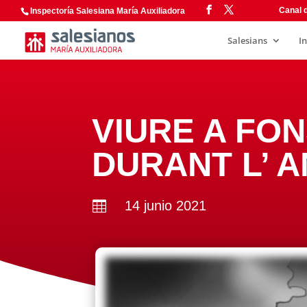
Canal d
Inspectoría Salesiana María Auxiliadora
Salesians
I
VIURE A FON
DURANT L’ 
14 junio 2021
