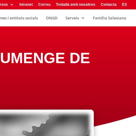
rsos
Intranet
Correu
Treballa amb nosaltres
Contacta
ES
es i entitats socials
ONGD
Serveis
Família Salesiana
 DIUMENGE DE