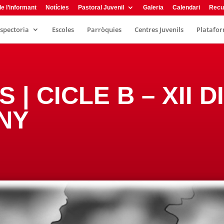
e l’informant
Notícies
Pastoral Juvenil
Galeria
Calendari
Recu
nspectoria
Escoles
Parròquies
Centres Juvenils
Plataform
S | CICLE B – XII
ANY