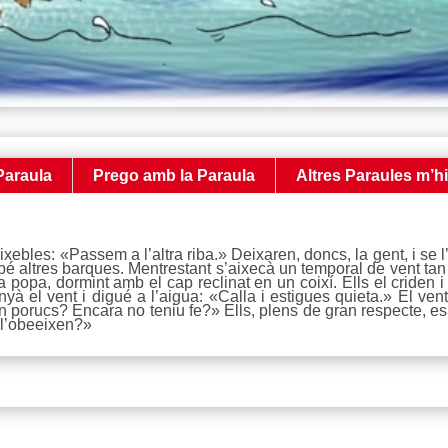
Paraula
Prego amb la Paraula
Altres Paraules m’h
eixebles: «Passem a l’altra riba.» Deixaren, doncs, la gent, i s
bé altres barques. Mentrestant s’aixecà un temporal de vent tan
 popa, dormint amb el cap reclinat en un coixí. Ells el criden 
yà el vent i digué a l’aigua: «Calla i estigues quieta.» El ve
 porucs? Encara no teniu fe?» Ells, plens de gran respecte, es 
a l’obeeixen?»