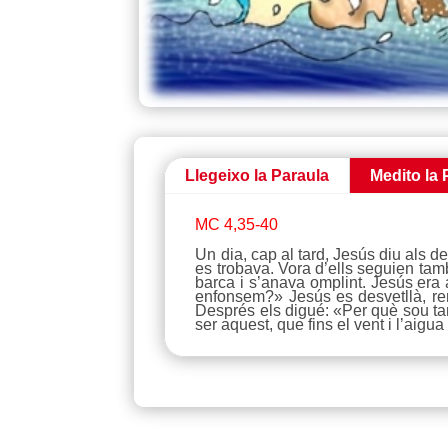
Llegeixo la Paraula
Medito la 
MC 4,35-40
Un dia, cap al tard, Jesús diu als d
es trobava. Vora d’ells seguien tam
barca i s’anava omplint. Jesús era a
enfonsem?» Jesús es desvetllà, ren
Després els digué: «Per què sou tan
ser aquest, que fins el vent i l’aigu