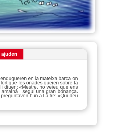
i ajuden
e l’endugueren en la mateixa barca on
 fort que les onades queien sobre la
i li diuen: «Mestre, no veieu que ens
nt amainà i seguí una gran bonança.
preguntaven l’un a l’altre: «Qui deu