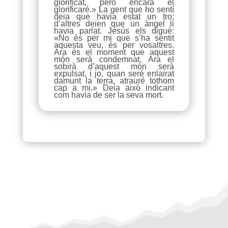
glorificat, però encara el
glorificaré.» La gent que ho sentí
deia que havia estat un tro;
d’altres deien que un àngel li
havia parlat. Jesús els digué:
«No és per mi que s’ha sentit
aquesta veu, és per vosaltres.
Ara és el moment que aquest
món serà condemnat. Ara el
sobirà d’aquest món serà
expulsat, i jo, quan seré enlairat
damunt la terra, atrauré tothom
cap a mi.» Deia això indicant
com havia de ser la seva mort.