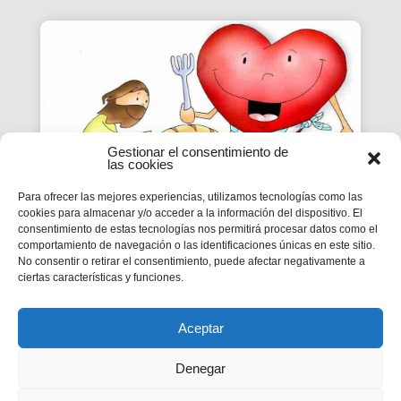
Gestionar el consentimiento de
las cookies
Para ofrecer las mejores experiencias, utilizamos tecnologías como las
cookies para almacenar y/o acceder a la información del dispositivo. El
consentimiento de estas tecnologías nos permitirá procesar datos como el
VIURE A FONS | CICLE B –
comportamiento de navegación o las identificaciones únicas en este sitio.
No consentir o retirar el consentimiento, puede afectar negativamente a
XX DIUMENGE DE DURANT
ciertas características y funciones.
L’ANY
MC 9,2-10
Aceptar
Denegar