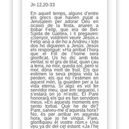
Jn 12,20-33
En aquell temps, alguns d’entre
els grecs que havien pujat a
Jerusalem per adorar Déu en
ocasió de la festa, anaren a
trobar Felip, que era de Bet-
Saida de Galilea, i li pregaven:
«Senyor, voldríem veure Jesús.»
Felip anà a dir-ho a Andreu i tots
dos ho digueren a Jesús. Jesús
els respongué: «Ha arribat l’hora
que el Fill de l’home serà
glorificat. Us ho dic amb tota
veritat: si el gra de blat, quan cau
a terra, no mor, queda sol, però si
mor, dóna molt de fruit. Els qui
estimen la seva pròpia vida la
perden; els qui no l’estimen en
aquest món, la guarden per a la
vida eterna. Si algú es vol fer
servidor meu, que em segueixi, i
s’estarà on jo m’estic. El Pare
honorarà els qui es fan servidors
meus. »En aquests moments em
sento torbat. Què he de dir?
Pare, salveu-me d’aquesta hora?
No, és per arribar en aquesta
hora, que jo he vingut. Pare,
glorifiqueu el vostre nom.» Una
veu va dir del cel estant: «Ja l’he