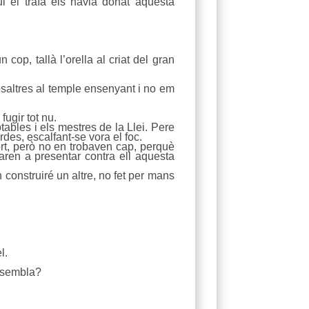
ui el traïa els havia donat aquesta
op, tallà l’orella al criat del gran
saltres al temple ensenyant i no em
fugir tot nu.
tables i els mestres de la Llei. Pere
rdes, escalfant-se vora el foc.
rt, però no en trobaven cap, perquè
aren a presentar contra ell aquesta
 construiré un altre, no fet per mans
l.
n sembla?