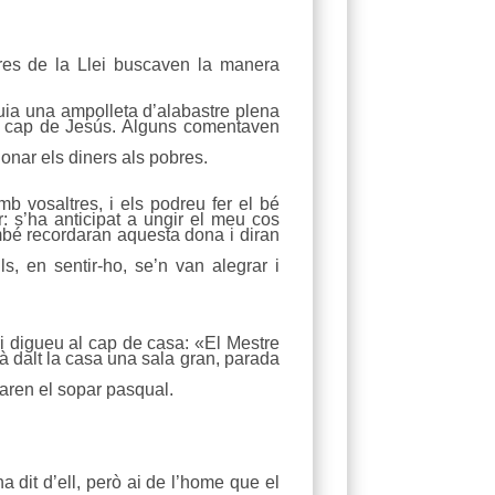
tres de la Llei buscaven la manera
uia una ampolleta d’alabastre plena
 el cap de Jesús. Alguns comentaven
onar els diners als pobres.
 vosaltres, i els podreu fer el bé
 s’ha anticipat a ungir el meu cos
ambé recordaran aquesta dona i diran
s, en sentir-ho, se’n van alegrar i
ri digueu al cap de casa: «El Mestre
 dalt la casa una sala gran, parada
araren el sopar pasqual.
a dit d’ell, però ai de l’home que el