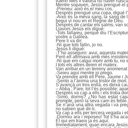
traeix! Més li valdria no haver nascu
Mentre sopaven, Jesús prengué el pa,
-Preneu: això és el meu cos.
Després prengué una copa, digué l’a
-Això és la meva sang, la sang de l
begui vi nou en el Regne de Déu.
Després de cantar els salms, van so
Llavors Jesús els digué:
-Tots fallareu, perquè diu l’Escript
vostre a Galilea.
Pere li va dir:
-Ni que tots fallin, jo no.
Jesús li digué:
-T’ho asseguro: avui, aquesta matei
Però ell afirmava amb més insistènc
-Ni que em calgui morir amb tu, no 
I tots els altres deien el mateix.
Van arribar en un terreny anomenat
-Seieu aquí mentre jo prego.
Va prendre amb ell Pere, Jaume i Joa
-Sento a l’ànima una tristor de mort
S’avançà un tros enllà, es deixà caur
– Abba , Pare, tot t’és possible; apa
Després va cap a ells i els troba do
-Simó, dorms? ¿No has estat capaç
prompte, però la seva carn és feble.
Se n’anà una altra vegada i va preg
no sabien què dir-li.
Va cap a ells per tercera vegada i el
-Dormiu ara i reposeu! Tot s’ha aca
El qui em traeix ja és aquí.
Immediatament, quan encara Jesús 