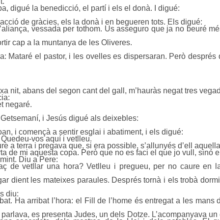
t.
 digué la benedicció, el partí i els el donà. I digué:
cció de gràcies, els la donà i en begueren tots. Els digué:
’aliança, vessada per tothom. Us asseguro que ja no beuré més d
rtir cap a la muntanya de les Oliveres.
ura: Mataré el pastor, i les ovelles es dispersaran. Però despré
xa nit, abans del segon cant del gall, m’hauràs negat tres vega
ia:
et negaré.
 Getsemaní, i Jesús digué als deixebles:
n, i començà a sentir esglai i abatiment, i els digué:
. Quedeu-vos aquí i vetlleu.
e a terra i pregava que, si era possible, s’allunyés d’ell aquell
rta de mi aquesta copa. Però que no es faci el que jo vull, sinó e
rmint. Diu a Pere:
 de vetllar una hora? Vetlleu i pregueu, per no caure en la
ar dient les mateixes paraules. Després tornà i els trobà dormin
s diu:
bat. Ha arribat l’hora: el Fill de l’home és entregat a les man
parlava, es presenta Judes, un dels Dotze. L’acompanyava un