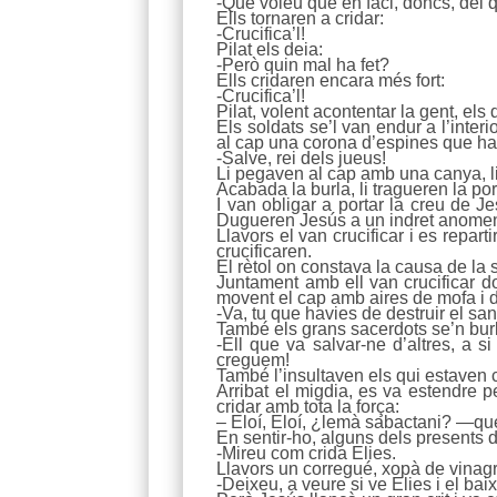
-Què voleu que en faci, doncs, del 
Ells tornaren a cridar:
-Crucifica’l!
Pilat els deia:
-Però quin mal ha fet?
Ells cridaren encara més fort:
-Crucifica’l!
Pilat, volent acontentar la gent, els
Els soldats se’l van endur a l’interio
al cap una corona d’espines que hav
-Salve, rei dels jueus!
Li pegaven al cap amb una canya, li
Acabada la burla, li tragueren la por
I van obligar a portar la creu de 
Dugueren Jesús a un indret anomena
Llavors el van crucificar i es repar
crucificaren.
El rètol on constava la causa de la
Juntament amb ell van crucificar dos
movent el cap amb aires de mofa i d
-Va, tu que havies de destruir el sant
També els grans sacerdots se’n burla
-Ell que va salvar-ne d’altres, a s
creguem!
També l’insultaven els qui estaven c
Arribat el migdia, es va estendre pe
cridar amb tota la força:
– Eloí, Eloí, ¿lemà sabactani? —qu
En sentir-ho, alguns dels presents 
-Mireu com crida Elies.
Llavors un corregué, xopà de vinag
-Deixeu, a veure si ve Elies i el bai