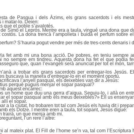
esta de Pasqua i dels Àzims, els grans sacerdots i els mes
i matar-lo. Deien:
as que el poble s’avalotés.
 de Simó el Leprós. Mentre era a taula, vingué una dona que d
t costós. La dona trencà l’ampolleta i buidà el perfum sobre
 perfum? S’hauria pogut vendre per més de tres-cents denaris i d
Ha fet amb mi una bona acció. De pobres, en teniu sempre amb
i no sempre em tindreu. Aquesta dona ha fet el que podia fer:
 asseguro que, quan l’evangeli serà anunciat per tot el món, t
n’anà a trobar els grans sacerdots per entregar-los Jesús. Ell
des buscava la manera d’entregar-lo en el moment oportú.
crificava l’anyell pasqual, els deixebles van dir a Jesús:
atius perquè puguis menjar el sopar pasqual?
amb aquest encàrrec:
-vos un home que duu una gerra d’aigua. Seguiu-lo, i allà on ent
njar el sopar pasqual amb els meus deixebles?» Ell us ensenyarà
allí el sopar.
r a la ciutat, ho trobaren tot tal com Jesús els havia dit i prep
mb els Dotze. I mentre eren a taula, tot sopant, Jesús digué:
m trairà, un que menja amb mi.
reguntant, l’un rere l’altre:
l mateix plat. El Fill de l’home se’n va, tal com l’Escriptura h