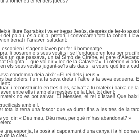
qui anomeneu el rei dels jueus?
 deixà lliure Barrabàs i va entregar Jesús, després de fer-lo assot
r del palau, és a dir, al pretori, i convocaren tota la cohort. Lla
ien trenat i l’anaven saludant:
 escopien i s’agenollaven per fer-li homenatge.
pra, li posaren els seus vestits i se l’endugueren fora per crucifi
Jesús un que passava, un tal Simó de Cirene, el pare d’Alexan
t Gòlgota —que vol dir «lloc de la Calavera». Li oferien vi ad
tiren els seus vestits jugant-se’ls als daus , a veure què treia c
 seva condemna deia això: «El rei dels jueus.»
 bandolers, l’un a la seva dreta i l’altre a la seva esquerra. E
ient:
uari i reconstruir-lo en tres dies, salva’t a tu mateix i baixa de la
ven entre ells i amb els mestres de la Llei, tot dient:
i mateix no es pot salvar! El Messies, el rei d’Israel! Que ba
rucificats amb ell.
r tota la terra una foscor que va durar fins a les tres de la tard
e vol dir: « Déu meu, Déu meu, per què m’has abandonat? »
deien:
re una esponja, la posà al capdamunt d’una canya i la hi donav
xa de la creu.