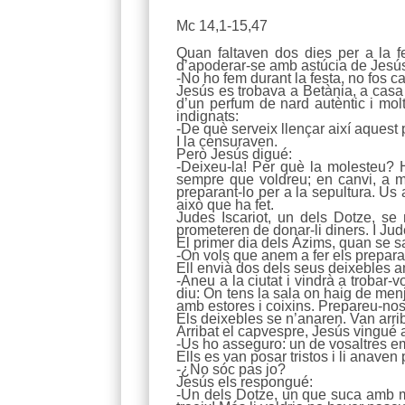
Mc 14,1-15,47
Quan faltaven dos dies per a la f
d’apoderar-se amb astúcia de Jesús 
-No ho fem durant la festa, no fos c
Jesús es trobava a Betània, a casa
d’un perfum de nard autèntic i mol
indignats:
-De què serveix llençar així aquest
I la censuraven.
Però Jesús digué:
-Deixeu-la! Per què la molesteu? 
sempre que voldreu; en canvi, a m
preparant-lo per a la sepultura. Us
això que ha fet.
Judes Iscariot, un dels Dotze, se 
prometeren de donar-li diners. I Ju
El primer dia dels Àzims, quan se sa
-On vols que anem a fer els prepar
Ell envià dos dels seus deixebles 
-Aneu a la ciutat i vindrà a trobar
diu: On tens la sala on haig de me
amb estores i coixins. Prepareu-nos 
Els deixebles se n’anaren. Van arriba
Arribat el capvespre, Jesús vingué a
-Us ho asseguro: un de vosaltres e
Ells es van posar tristos i li anaven p
-¿No sóc pas jo?
Jesús els respongué:
-Un dels Dotze, un que suca amb mi a