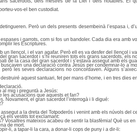
ans sacerdots, dels mestres de la Llei i dels notables. El q
mporteu-vos-el ben custodiat.
detingueren. Però un dels presents desembeinà l’espasa i, d’un c
 espases i garrots, com si fos un bandoler. Cada dia era amb vo
mplir les Escriptures.
.
n llençol, i el van agafar. Però ell es va desfer del llençol i va 
l gran sacerdot i s’hi reuniren tots els grans sacerdots, els no
l pati de la casa del gran sacerdot i s’estava assegut amb els gua
rí buscaven una declaració contra Jesús per condemnar-lo a mo
l, però les seves declaracions no concordaven. Alguns s’aixec
destruiré aquest santuari, fet per mans d’home, i en tres dies en
declaració.
 al mig i preguntà a Jesús:
e les acusacions que aquests et fan?
s. Novament, el gran sacerdot l’interrogà i li digué:
t?
me assegut a la dreta del Totpoderós i venint amb els núvols del ce
à els vestits tot exclamant:
? Vosaltres mateixos acabeu de sentir la blasfèmia! Què us e
ena de mort.
-li, a tapar-li la cara, a donar-li cops de puny i a dir-li: