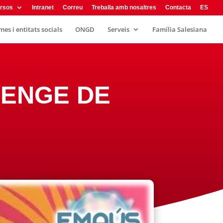
rsos
Intranet
Correu
Treballa amb nosaltres
Contacta
ES
es i entitats socials
ONGD
Serveis
Família Salesiana
UMENGE DE