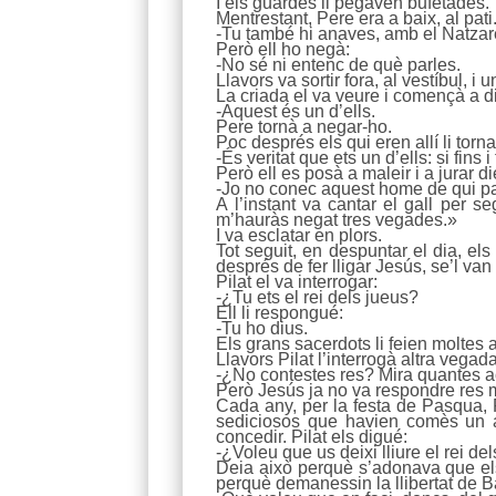
I els guardes li pegaven bufetades.
Mentrestant, Pere era a baix, al pati.
-Tu també hi anaves, amb el Natzar
Però ell ho negà:
-No sé ni entenc de què parles.
Llavors va sortir fora, al vestíbul, i u
La criada el va veure i començà a di
-Aquest és un d’ells.
Pere tornà a negar-ho.
Poc després els qui eren allí li torna
-És veritat que ets un d’ells: si fins i 
Però ell es posà a maleir i a jurar di
-Jo no conec aquest home de qui pa
A l’instant va cantar el gall per 
m’hauràs negat tres vegades.»
I va esclatar en plors.
Tot seguit, en despuntar el dia, els
després de fer lligar Jesús, se’l van 
Pilat el va interrogar:
-¿Tu ets el rei dels jueus?
Ell li respongué:
-Tu ho dius.
Els grans sacerdots li feien moltes
Llavors Pilat l’interrogà altra vegada
-¿No contestes res? Mira quantes a
Però Jesús ja no va respondre res mé
Cada any, per la festa de Pasqua, 
sediciosos que havien comès un as
concedir. Pilat els digué:
-¿Voleu que us deixi lliure el rei de
Deia això perquè s’adonava que els
perquè demanessin la llibertat de Ba