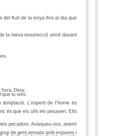
el fruit de la vinya fins al dia que
s de la meva resurrecció aniré davant
des.
a hora. Deia:
l que tu vols.
 temptació. L’esperit de l’home és
t: és que els ulls els pesaven. Ells
s dels pecadors. Aixequeu-vos, anem!
 grup de gent armada amb espases i