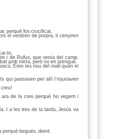
ar, perquè fos crucificat.
vors el vestiren de porpra, li cenyiren
car-lo.
dre i de Rufus, que venia del camp.
obat amb mirra, però no en prengué.
adascú. Eren les nou del matí quan el
ls qui passaven per allí l’injuriaven
 creu!
ixi ara de la creu perquè ho vegem i
a. I a les tres de la tarda, Jesús va
a perquè begués, dient: