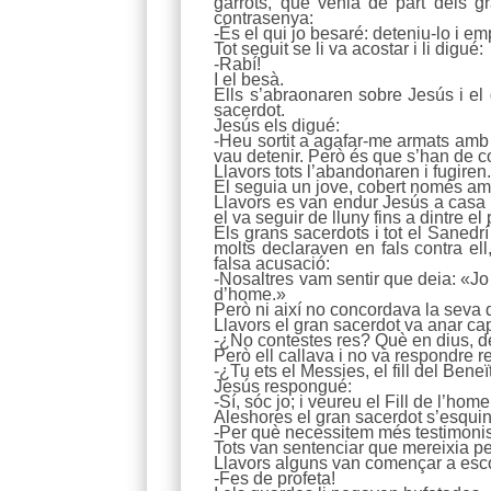
garrots, que venia de part dels gr
contrasenya:
-És el qui jo besaré: deteniu-lo i e
Tot seguit se li va acostar i li digué:
-Rabí!
I el besà.
Ells s’abraonaren sobre Jesús i el 
sacerdot.
Jesús els digué:
-Heu sortit a agafar-me armats amb
vau detenir. Però és que s’han de co
Llavors tots l’abandonaren i fugiren
El seguia un jove, cobert només amb u
Llavors es van endur Jesús a casa de
el va seguir de lluny fins a dintre e
Els grans sacerdots i tot el Saned
molts declaraven en fals contra el
falsa acusació:
-Nosaltres vam sentir que deia: «Jo 
d’home.»
Però ni així no concordava la seva 
Llavors el gran sacerdot va anar cap
-¿No contestes res? Què en dius, d
Però ell callava i no va respondre re
-¿Tu ets el Messies, el fill del Beneï
Jesús respongué:
-Sí, sóc jo; i veureu el Fill de l’ho
Aleshores el gran sacerdot s’esquinç
-Per què necessitem més testimonis
Tots van sentenciar que mereixia p
Llavors alguns van començar a escopir
-Fes de profeta!