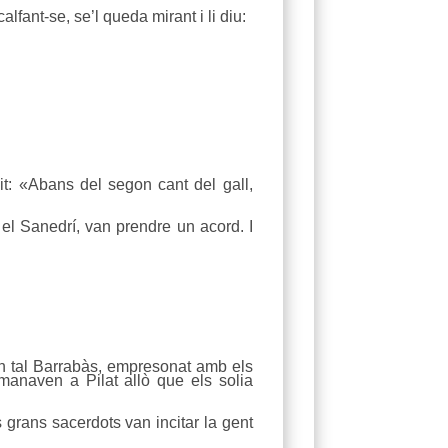
alfant-se, se’l queda mirant i li diu:
it: «Abans del segon cant del gall,
t el Sanedrí, van prendre un acord. I
un tal Barrabàs, empresonat amb els
manaven a Pilat allò que els solia
grans sacerdots van incitar la gent