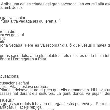
 Arriba una de les criades del gran sacerdot i, en veure’l allà esc
è, amb Jesús.
n gall va cantar.
r una altra vegada als qui eren allí:
ren a dir:
tot ets galileu!
ent:
rleu!
segona vegada. Pere es va recordar d’allò que Jesús li havia d
 grans sacerdots, amb els notables i els mestres de la Llei i to
endur i l’entregaren a Pilat.
 acusacions.
:
cusacions et fan!
s, i Pilat n’estava sorprès.
Pilat els deixava lliure el pres que ells demanaven. Hi havia 
sassinat durant els disturbis. La gent, doncs, va pujar i de
ls jueus?
 grans sacerdots li havien entregat Jesús per enveja. Però els 
rrabàs. Pilat els replicà: