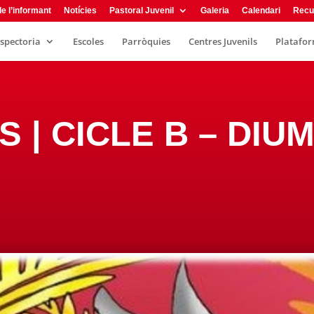
e l’informant
Notícies
Pastoral Juvenil
Galeria
Calendari
Recu
nspectoria
Escoles
Parròquies
Centres Juvenils
Plataform
S | CICLE B – DI