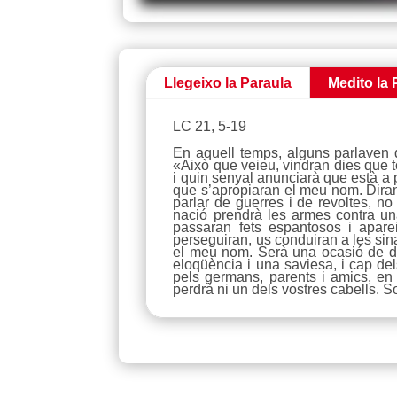
Llegeixo la Paraula
Medito la 
LC 21, 5-19
En aquell temps, alguns parlaven d
«Això que veieu, vindran dies que t
i quin senyal anunciarà que està a
que s’apropiaran el meu nom. Diran:
parlar de guerres i de revoltes, n
nació prendrà les armes contra una
passaran fets espantosos i apare
perseguiran, us conduiran a les sin
el meu nom. Serà una ocasió de do
eloqüència i una saviesa, i cap dels
pels germans, parents i amics, en
perdrà ni un dels vostres cabells. 