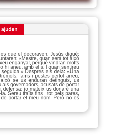
i ajuden
enes que el decoraven. Jesús digué:
untaren: «Mestre, quan serà tot això
ixeu enganyar, perquè vindran molts
o hi aneu, amb ells. I quan sentireu
de seguida.» Després els deia: «Una
rèmols, fams i pestes pertot arreu,
 això se us enduran detinguts, us
o als governadors, acusats de portar
a defensa: jo mateix us donaré una
. Sereu traïts fins i tot pels pares,
t de portar el meu nom. Però no es