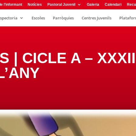
e l’informant
Notícies
Pastoral Juvenil
Galeria
Calendari
Recu
nspectoria
Escoles
Parròquies
Centres Juvenils
Plataform
S | CICLE A – XXX
L’ANY