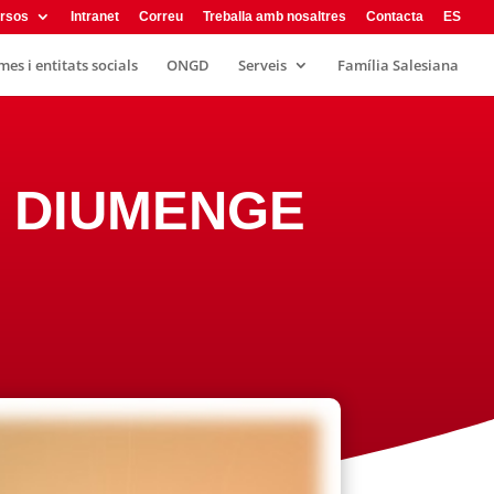
rsos
Intranet
Correu
Treballa amb nosaltres
Contacta
ES
es i entitats socials
ONGD
Serveis
Família Salesiana
II DIUMENGE