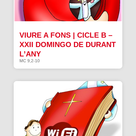
VIURE A FONS | CICLE B –
XXII DOMINGO DE DURANT
L’ANY
MC 9,2-10