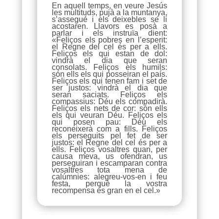
En aquell temps, en veure Jesús
les multituds, pujà a la muntanya,
s’assegué i els deixebles se li
acostaren. Llavors es posà a
parlar i els instruïa dient:
«Feliços els pobres en l’esperit:
el Regne del cel és per a ells.
Feliços els qui estan de dol:
vindrà el dia que seran
consolats. Feliços els humils:
són ells els qui posseiran el país.
Feliços els qui tenen fam i set de
ser justos: vindrà el dia que
seran saciats. Feliços els
compassius: Déu els compadirà.
Feliços els nets de cor: són ells
els qui veuran Déu. Feliços els
qui posen pau: Déu els
reconeixerà com a fills. Feliços
els perseguits pel fet de ser
justos: el Regne del cel és per a
ells. Feliços vosaltres quan, per
causa meva, us ofendran, us
perseguiran i escamparan contra
vosaltres tota mena de
calúmnies: alegreu-vos-en i feu
festa, perquè la vostra
recompensa és gran en el cel.»