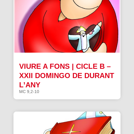
VIURE A FONS | CICLE B –
XXII DOMINGO DE DURANT
L’ANY
MC 9,2-10