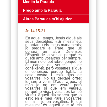
Medito la Paraula
Prego amb la Paraula
Altres Paraules m’hi ajuden
Jn 14,15-21
En aquell temps, Jesús digué als
seus deixebles: «Si m’estimeu,
guardareu els meus manaments;
jo pregaré el Pare, que us
donarà un altre Defensor,
l’Esperit de la veritat, perquè es
quedi amb vosaltres per sempre.
El món no el pot rebre, perquè no
és capaç de veure’l ni de
conèixer-lo, però vosaltres sí que
el coneixeu, perquè habita a
casa vostra i està dins de
vosaltres. No us deixaré orfes:
tornaré a venir. D’aquí a poc, el
món ja no em veurà, però
vosaltres sí que em veureu,
perquè jo visc, i vosaltres també
viureu. Aquell dia sabreu que jo
estic en el meu Pare, i vosaltres
en mi, i jo en vosaltres. El qui
m’estima és aquell que té els