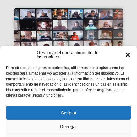
Gestionar el consentimiento de
las cookies
Para ofrecer las mejores experiencias, utilizamos tecnologías como las
cookies para almacenar y/o acceder a la información del dispositivo. El
consentimiento de estas tecnologías nos permitirá procesar datos como el
La #PasquaSalesiana 2022
comportamiento de navegación o las identificaciones únicas en este sitio.
No consentir o retirar el consentimiento, puede afectar negativamente a
inicia el seu camí de
ciertas características y funciones.
preparació
Tindran lloc durant el mes d’abril.
Aceptar
Denegar