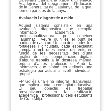
Salesians Sarrià a la Xarxa d’Orientació
Acadèmica del departament d’Educació
de la Generalitat de Catalunya, de la qual
formen part des de fa anys.
Avaluació i diagnòstic a mida
Aquest sistema consisteix en una
avaluació diagnòstica que recopila
informació acadèmica i
professionalitzadora per conèixer
l’alumnat i veure quin és el punt de
partida de cada un. Un cop detectades les
fortaleses i dificultats, cada especialitat
comptarà amb unes proves diferents, en
funció de les necessitats: des d’una
anàlisi de les competències digitals
d’alguns treballs a la destresa manual
pròpia d’altres professions. Amb la
informació que s’obté, es defineix una
estratègia per actuar a nivell individual i
grupal.
FP Go és una eina integral i transversal
que implica a tota la comunitat educativa.
El seu objectiu és treballar
preventivament en la realització
acadèmica i professional dels estudiants
de Grau Mitjà.