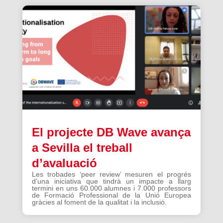
El projecte DB Wave avança
a Sevilla el treball
d’avaluació
Les trobades ‘peer review’ mesuren el progrés
d’una iniciativa que tindrà un impacte a llarg
termini en uns 60.000 alumnes i 7.000 professors
de Formació Professional de la Unió Europea
gràcies al foment de la qualitat i la inclusió.