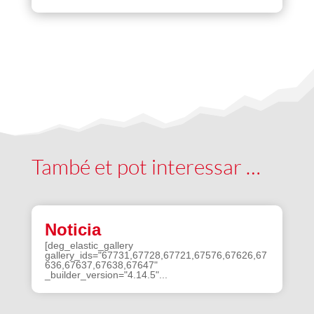
També et pot interessar …
Noticia
[deg_elastic_gallery
gallery_ids="67731,67728,67721,67576,67626,67
636,67637,67638,67647"
_builder_version="4.14.5"...