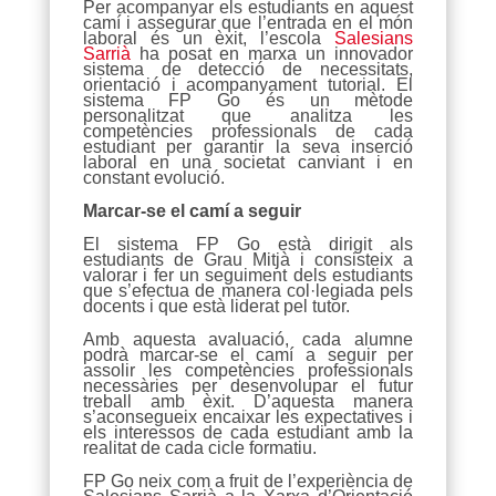
Per acompanyar els estudiants en aquest
camí i assegurar que l’entrada en el món
laboral és un èxit, l’escola
Salesians
Sarrià
ha posat en marxa un innovador
sistema de detecció de necessitats,
orientació i acompanyament tutorial. El
sistema FP Go és un mètode
personalitzat que analitza les
competències professionals de cada
estudiant per garantir la seva inserció
laboral en una societat canviant i en
constant evolució.
Marcar-se el camí a seguir
El sistema FP Go està dirigit als
estudiants de Grau Mitjà i consisteix a
valorar i fer un seguiment dels estudiants
que s’efectua de manera col·legiada pels
docents i que està liderat pel tutor.
Amb aquesta avaluació, cada alumne
podrà marcar-se el camí a seguir per
assolir les competències professionals
necessàries per desenvolupar el futur
treball amb èxit. D’aquesta manera
s’aconsegueix encaixar les expectatives i
els interessos de cada estudiant amb la
realitat de cada cicle formatiu.
FP Go neix com a fruit de l’experiència de