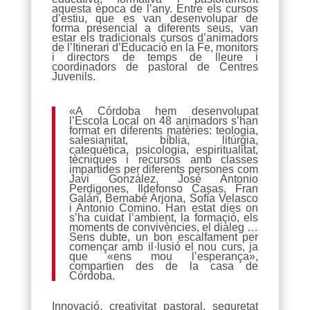
aquesta època de l’any. Entre els cursos
d’estiu, que es van desenvolupar de
forma presencial a diferents seus, van
estar els tradicionals cursos d’animadors
de l’Itinerari d’Educació en la Fe, monitors
i directors de temps de lleure i
coordinadors de pastoral de Centres
Juvenils.
«A Córdoba hem desenvolupat
l’Escola Local on 48 animadors s’han
format en diferents matèries: teologia,
salesianitat, bíblia, litúrgia,
catequètica, psicologia, espiritualitat,
tècniques i recursos amb classes
impartides per diferents persones com
Javi González, José Antonio
Perdigones, Ildefonso Casas, Fran
Galán, Bernabé Arjona, Sofía Velasco
i Antonio Comino. Han estat dies on
s’ha cuidat l’ambient, la formació, els
moments de convivències, el diàleg …
Sens dubte, un bon escalfament per
començar amb il·lusió el nou curs, ja
que «ens mou l’esperança»,
compartien des de la casa de
Córdoba.
Innovació, creativitat pastoral, seguretat