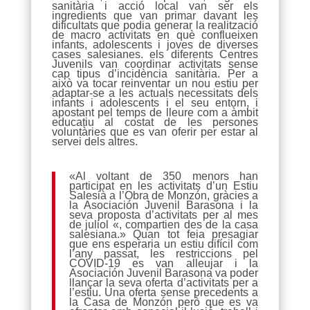
sanitària i acció local van ser els
ingredients que van primar davant les
dificultats que podia generar la realització
de macro activitats en què conflueixen
infants, adolescents i joves de diverses
cases salesianes. els diferents Centres
Juvenils van coordinar activitats sense
cap tipus d’incidència sanitària. Per a
això va tocar reinventar un nou estiu per
adaptar-se a les actuals necessitats dels
infants i adolescents i el seu entorn, i
apostant pel temps de lleure com a àmbit
educatiu al costat de les persones
voluntàries que es van oferir per estar al
servei dels altres.
«Al voltant de 350 menors han
participat en les activitats d’un Estiu
Salesià a l’Obra de Monzón, gràcies a
la Asociación Juvenil Barasona i la
seva proposta d’activitats per al mes
de juliol «, compartien des de la casa
salesiana.» Quan tot feia presagiar
que ens esperaria un estiu difícil com
l’any passat, les restriccions pel
COVID-19 es van alleujar i la
Asociación Juvenil Barasona va poder
llançar la seva oferta d’activitats per a
l’estiu. Una oferta sense precedents a
la Casa de Monzón però que es va