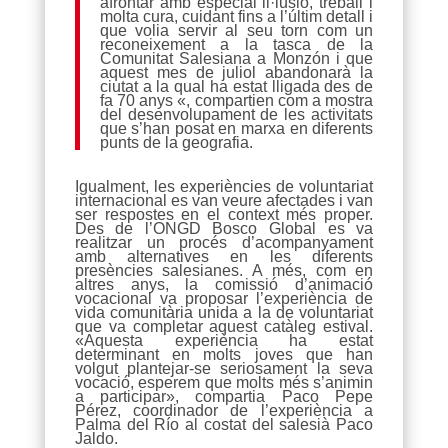
afrontar amb especial il·lusió, treball i
molta cura, cuidant fins a l’últim detall i
que volia servir al seu torn com un
reconeixement a la tasca de la
Comunitat Salesiana a Monzón i que
aquest mes de juliol abandonarà la
ciutat a la qual ha estat lligada des de
fa 70 anys «, compartien com a mostra
del desenvolupament de les activitats
que s’han posat en marxa en diferents
punts de la geografia.
Igualment, les experiències de voluntariat
internacional es van veure afectades i van
ser respostes en el context més proper.
Des de l’ONGD Bosco Global es va
realitzar un procés d’acompanyament
amb alternatives en les diferents
presències salesianes. A més, com en
altres anys, la comissió d’animació
vocacional va proposar l’experiència de
vida comunitària unida a la de voluntariat
que va completar aquest catàleg estival.
«Aquesta experiència ha estat
determinant en molts joves que han
volgut plantejar-se seriosament la seva
vocació, esperem que molts més s’animin
a participar», compartia Paco Pepe
Pérez, coordinador de l’experiència a
Palma del Río al costat del salesià Paco
Jaldo.