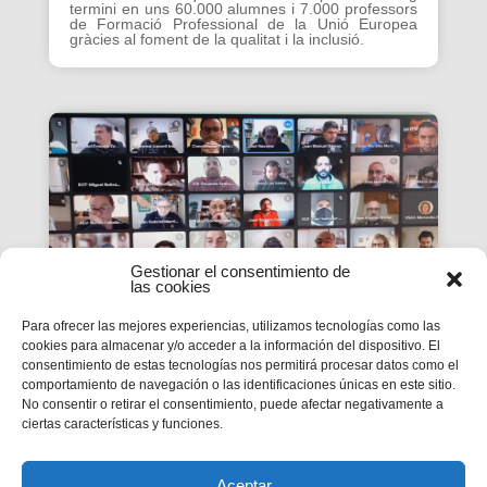
termini en uns 60.000 alumnes i 7.000 professors
de Formació Professional de la Unió Europea
gràcies al foment de la qualitat i la inclusió.
Gestionar el consentimiento de
las cookies
Para ofrecer las mejores experiencias, utilizamos tecnologías como las
cookies para almacenar y/o acceder a la información del dispositivo. El
consentimiento de estas tecnologías nos permitirá procesar datos como el
La #PasquaSalesiana 2022
comportamiento de navegación o las identificaciones únicas en este sitio.
No consentir o retirar el consentimiento, puede afectar negativamente a
inicia el seu camí de
ciertas características y funciones.
preparació
Tindran lloc durant el mes d’abril.
Aceptar