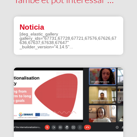
Noticia
[deg_elastic_gallery
gallery_ids="67731,67728,67721,67576,67626,67
636,67637,67638,67647"
_builder_version="4.14.5"...