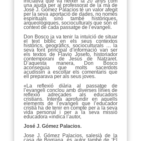
iniciativa que va néixer fa 20 anys com
una ajuda per al professorat de la mà de
José J. Gómez Palacios té un valor afegit
per la seva aportació de dades, no només
espirituals sinó també històriques,
arqueològiques, socioculturals que són el
context de cada passatge de l’evangeli.
Don Bosco ja va tenir la intuïció de situar
el text bíblic en els seus contextos
històrics, geogràfics, socioculturals … la
seva font principal d’informació van ser
els textos de Flavio Josefo, historiador
contemporani de Jesús de Natzaret.
D’aquesta manera, Don Bosco
aconseguia que molts sacerdots
acudissin a escoltar els comentaris que
ell preparava per als seus joves.
«La reflexió diària al passatge de
l’evangeli conclou amb diverses línies de
reflexió adreçades als educadors
cristians. Intenta aprofundir en aquells
elements de l’evangeli que l’educador
cristià ha de tenir en compte per a la seva
vida personal i per a la seva missió
educadora «indica l’autor,
José J. Gómez Palacios.
Jose J. Gómez Palacios, salesià de la
casa de Borriana, és autor també de ‘El