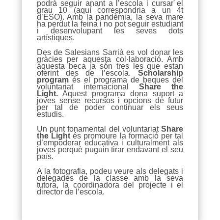
podrà seguir anant a l’escola i cursar el
grau 10 (aquí correspondria a un 4t
d’ESO). Amb la pandèmia, la seva mare
ha perdut la feina i no pot seguir estudiant
i desenvolupant les seves dots
artístiques.
Des de Salesians Sarrià es vol donar les
gràcies per aquesta col·laboració. Amb
aquesta beca ja són tres les que estan
oferint des de l’escola.
Scholarship
program
és el programa de beques del
voluntariat internacional
Share the
Light.
Aquest programa dona suport a
joves sense recursos i opcions de futur
per tal de poder continuar els seus
estudis.
Un punt fonamental del voluntariat
Share
the Light
és promoure la formació per tal
d’empoderar educativa i culturalment als
joves perquè puguin tirar endavant el seu
país.
A la fotografia, podeu veure als delegats i
delegades de la classe amb la seva
tutora, la coordinadora del projecte i el
director de l’escola.