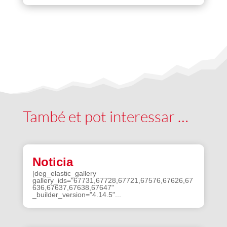
També et pot interessar …
Noticia
[deg_elastic_gallery
gallery_ids="67731,67728,67721,67576,67626,67
636,67637,67638,67647"
_builder_version="4.14.5"...