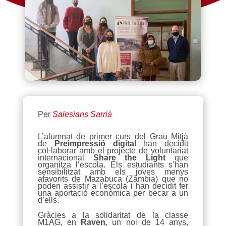
Per
Salesians Sarrià
L’alumnat de primer curs del Grau Mitjà
de
Preimpressió digital
han decidit
col·laborar amb el projecte de voluntariat
internacional
Share the Light
que
organitza l’escola. Els estudiants s’han
sensibilitzat amb els joves menys
afavorits de Mazabuca (Zàmbia) que no
poden assistir a l’escola i han decidit fer
una aportació econòmica per becar a un
d’ells.
Gràcies a la solidaritat de la classe
M1AG, en
Raven
, un noi de 14 anys,