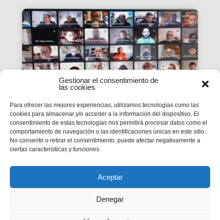
Gestionar el consentimiento de
las cookies
Para ofrecer las mejores experiencias, utilizamos tecnologías como las
cookies para almacenar y/o acceder a la información del dispositivo. El
consentimiento de estas tecnologías nos permitirá procesar datos como el
La #PasquaSalesiana 2022
comportamiento de navegación o las identificaciones únicas en este sitio.
No consentir o retirar el consentimiento, puede afectar negativamente a
inicia el seu camí de
ciertas características y funciones.
preparació
Tindran lloc durant el mes d’abril.
Aceptar
Denegar