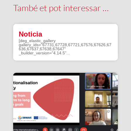
També et pot interessar …
Noticia
[deg_elastic_gallery
gallery_ids="67731,67728,67721,67576,67626,67
636,67637,67638,67647"
_builder_version="4.14.5"...