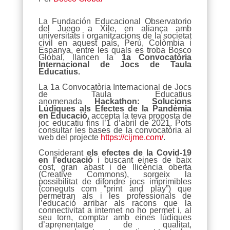
La Fundación Educacional Observatorio
del Juego a Xile, en aliança amb
universitats i organitzacions de la societat
civil en aquest país, Perú, Colòmbia i
Espanya, entre les quals es troba Bosco
Global, llancen la
1a Convocatòria
Internacional de Jocs de Taula
Educatius.
La 1a Convocatòria Internacional de Jocs
de Taula Educatius
anomenada
Hackathon: Solucions
Lúdiques als Efectes de la Pandèmia
en Educació
, accepta la teva proposta de
joc educatiu fins l’1 d’abril de 2021. Pots
consultar les bases de la convocatòria al
web del projecte
https://cijme.com/
.
Considerant
els efectes de la Covid-19
en l’educació
i buscant eines de baix
cost, gran abast i de llicència oberta
(Creative Commons), sorgeix la
possibilitat de difondre jocs imprimibles
(coneguts com “print and play”) que
permetran als i les professionals de
l’educació arribar als racons que la
connectivitat a internet no ho permet i, al
seu torn, comptar amb eines lúdiques
d’aprenentatge de qualitat,