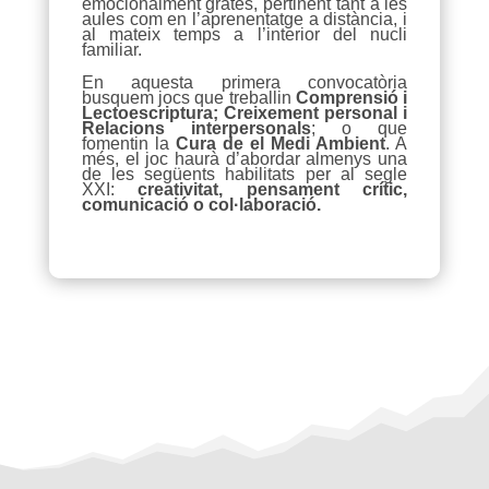
emocionalment grates, pertinent tant a les
aules com en l’aprenentatge a distància, i
al mateix temps a l’interior del nucli
familiar.
En aquesta primera convocatòria
busquem jocs que treballin
Comprensió i
Lectoescriptura; Creixement personal i
Relacions interpersonals
; o que
fomentin la
Cura de el Medi Ambient
. A
més, el joc haurà d’abordar almenys una
de les següents habilitats per al segle
XXI:
creativitat, pensament crític,
comunicació o col·laboració.